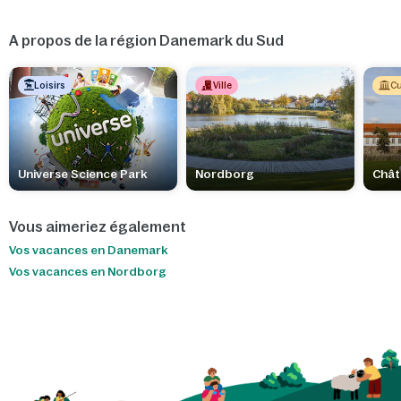
A propos de la région Danemark du Sud
Loisirs
Ville
Cu
Universe Science Park
Nordborg
Chât
Vous aimeriez également
Vos vacances en Danemark
Vos vacances en Nordborg