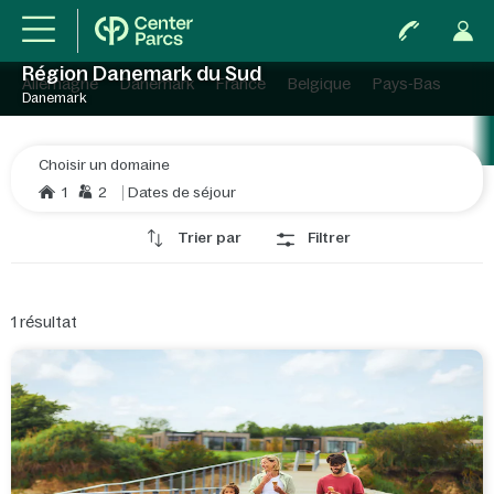
Région Danemark du Sud
Allemagne
Danemark
France
Belgique
Pays-Bas
Danemark
Choisir un domaine
1
2
Dates de séjour
Trier par
Filtrer
1
résultat