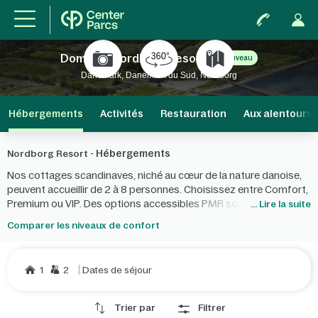
Domaine Nordborg Resort
Nouveau
Danemark, Danemark du Sud, Nordborg
Hébergements
Activités
Restauration
Aux alentours
Hébergements
Nordborg Resort -
Nos cottages scandinaves, niché au cœur de la nature danoise,
peuvent accueillir de 2 à 8 personnes. Choisissez entre Comfort,
Premium ou VIP. Des options accessibles PMR sont aussi
... Lire la suite
disponibles.
Comparer les niveaux de confort
1
2
Dates de séjour
Trier par
Filtrer