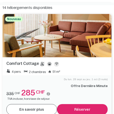
14
hébergements disponibles
Nouveau
Comfort Cottage
4 pers.
51 m²
2 chambres
Du lun. 28 sept au jeu. 1 oct (3 nuits)
Offre Dernière Minute
285
CHF
335
CHF
TVA incluse, hors taxe de séjour.
En savoir plus
Réserver