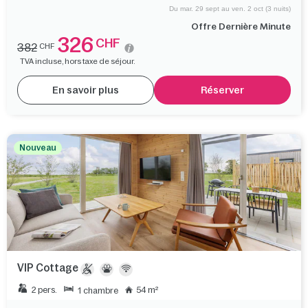
Du mar. 29 sept au ven. 2 oct (3 nuits)
Offre Dernière Minute
326
CHF
382
CHF
TVA incluse, hors taxe de séjour.
En savoir plus
Réserver
Nouveau
VIP Cottage
2 pers.
54 m²
1 chambre