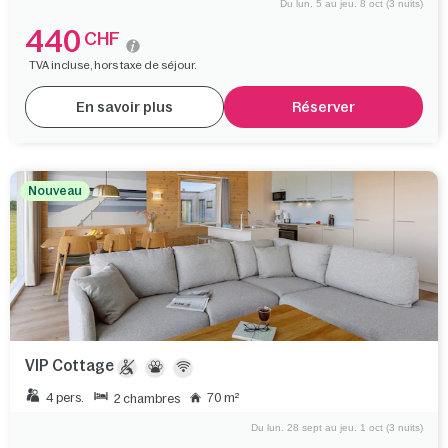
Du lun. 5 au jeu. 8 oct (3 nuits)
440
CHF
TVA incluse, hors taxe de séjour.
En savoir plus
Réserver
Nouveau
VIP Cottage
4 pers.
70 m²
2 chambres
Du lun. 28 sept au jeu. 1 oct (3 nuits)