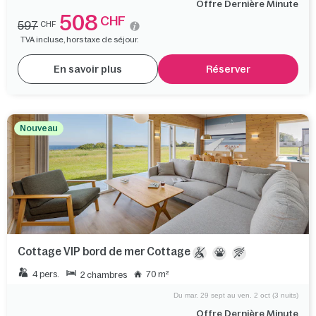
Offre Dernière Minute
508
CHF
597
CHF
TVA incluse, hors taxe de séjour.
En savoir plus
Réserver
Nouveau
Cottage VIP bord de mer Cottage
4 pers.
70 m²
2 chambres
Du mar. 29 sept au ven. 2 oct (3 nuits)
Offre Dernière Minute