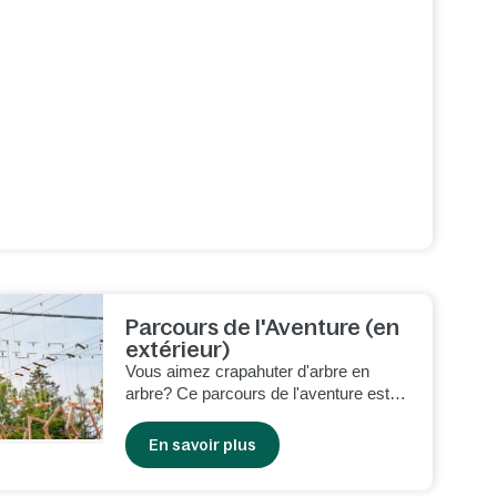
Parcours de l'Aventure (en
extérieur)
Vous aimez crapahuter d'arbre en
arbre? Ce parcours de l'aventure est
fait pour vous. Attention néanmoins aux
ponts de corde branlants et obstacles
En savoir plus
bancals!