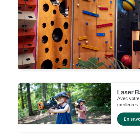
Laser B
Avec votre
meilleures 
drapeau de 
En savo