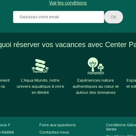
Voir les conditions
OK
uoi réserver vos vacances avec Center P
ement
L'Aqua Mundo, notre
Expériences nature
Espa
 la
univers aquatique à vivre
authentiques au cœur et
et ex
en illimité
autour des domaines
ous ?
Foire aux questions
Conditions Gén
Vente
fidélité
Contactez-nous