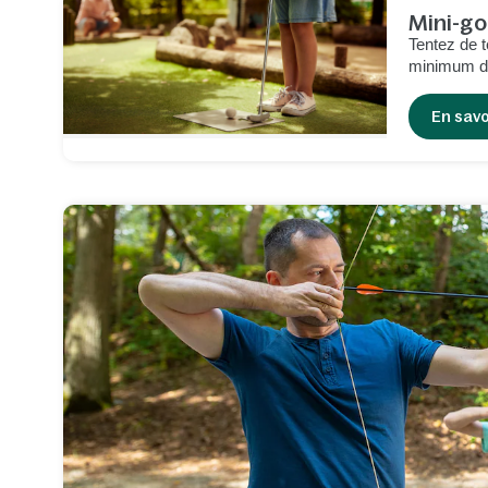
Mini-gol
Tentez de t
minimum d
maximum de
et effets s
En savo
rendront la
délirante.