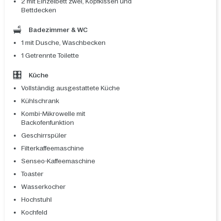
2 mit Einzelbett zwei, Kopfkissen und
Bettdecken
Badezimmer & WC
1 mit Dusche, Waschbecken
1 Getrennte Toilette
Küche
Vollständig ausgestattete Küche
Kühlschrank
Kombi-Mikrowelle mit
Backofenfunktion
Geschirrspüler
Filterkaffeemaschine
Senseo-Kaffeemaschine
Toaster
Wasserkocher
Hochstuhl
Kochfeld