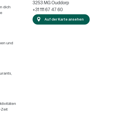
3253 MG
Ouddorp
n dich
+31 111 67 47 60
ie
Auf der Karte ansehen
chen und
urants,
ktivitäten
-Zeit