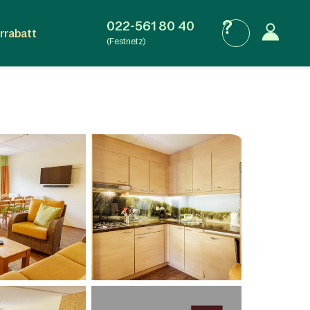
022-561 80 40
rrabatt
(Festnetz)