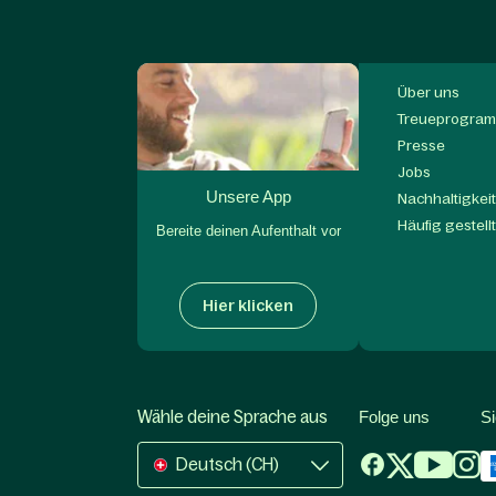
Über uns
Treueprogram
Presse
Jobs
Unsere App
Nachhaltigkei
Häufig gestell
Bereite deinen Aufenthalt vor
Hier klicken
Wähle deine Sprache aus
Folge uns
S
Deutsch (CH)