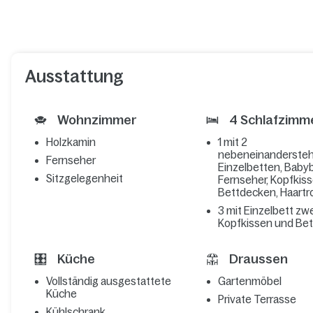
Ausstattung
Wohnzimmer
4 Schlafzimm
Holzkamin
1 mit 2
nebeneinanderste
Fernseher
Einzelbetten, Babyb
Sitzgelegenheit
Fernseher, Kopfkis
Bettdecken, Haartr
3 mit Einzelbett zwe
Kopfkissen und Be
Küche
Draussen
Vollständig ausgestattete
Gartenmöbel
Küche
Private Terrasse
Kühlschrank