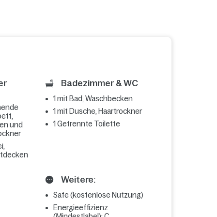
er
Badezimmer & WC
1 mit Bad, Waschbecken
hende
1 mit Dusche, Haartrockner
ett,
1 Getrennte Toilette
sen und
ockner
i,
ttdecken
Weitere:
Safe (kostenlose Nutzung)
Energieeffizienz
(Mindestlabel): C