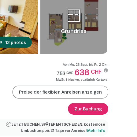
Grundriss
12 photos
Von Mo. 28 Sept. bis Fr. 2 Okt.
638
CHF
753
CHF
MwSt. inklusive, zuzüglich Kurtaxe.
Preise der flexiblen Anreisen anzeigen
Zur Buchung
JETZT BUCHEN, SPÄTER ENTSCHEIDEN: kostenlose
Umbuchung bis 21 Tage vor Anreise!
Mehr Info