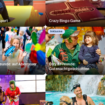
Sport
Crazy Bingo Game
Inklusive
reunde: auf Abenteuer
Orry & Freunde:
Gutenachtgeschichten