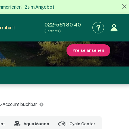
Zum Angebot
mmerferien!
022-561 80 40
rrabatt
(Festnetz)
Preise ansehen
rcs-Account buchbar.
ent
Aqua Mundo
Cycle Center