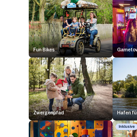
Fun Bikes
Gameto
Zwergenpfad
Hafen fü
Inklusive