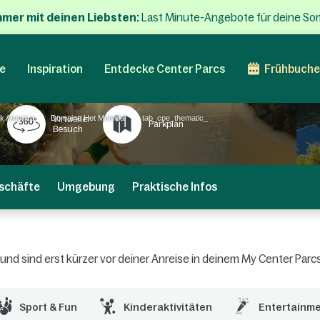
mmer mit deinen Liebsten:
Last Minute-Angebote für deine So
e
Inspiration
Entdecke Center Parcs
Frühbuche
rk America
Domaine Het Meerdal
tab_cpe_thematic_
Virtueller
Parkplan
Besuch
schäfte
Umgebung
Praktische Infos
n und sind erst kürzer vor deiner Anreise in deinem My Center Pa
Sport & Fun
Kinderaktivitäten
Entertainm