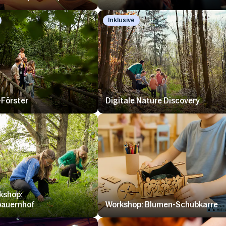
Inklusive
-Förster
Digitale Nature Discovery
kshop:
bauernhof
Workshop: Blumen-Schubkarre