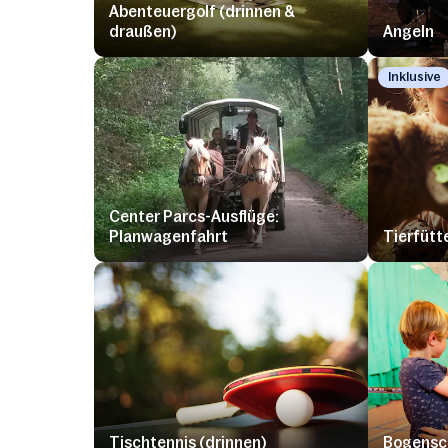
Abenteuergolf (drinnen &
draußen)
Angeln
Inklusive
Center Parcs-Ausflüge:
Planwagenfahrt
Tierfütt
Tischtennis (drinnen)
Bogensch