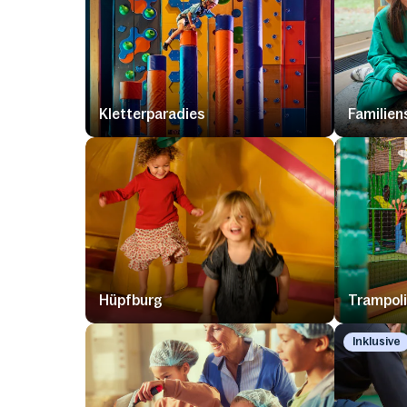
Kletterparadies
Familien
Hüpfburg
Trampol
Inklusive