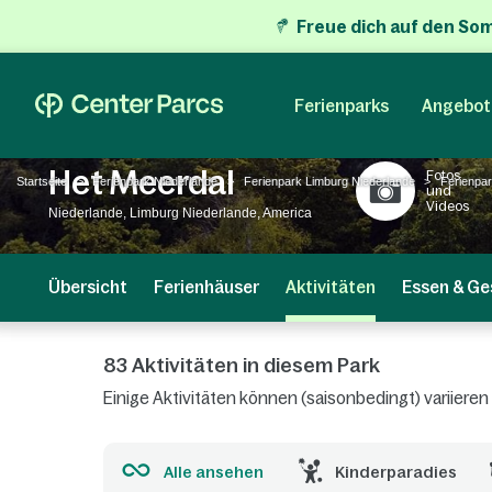
Freue dich auf den So
Ferienparks
Angebot
Het Meerdal
Fotos
Startseite
Ferienpark Niederlande
Ferienpark Limburg Niederlande
Ferienpa
und
Videos
Niederlande, Limburg Niederlande, America
Übersicht
Ferienhäuser
Aktivitäten
Essen & Ge
83 Aktivitäten in diesem Park
Einige Aktivitäten können (saisonbedingt) variiere
Alle ansehen
Kinderparadies