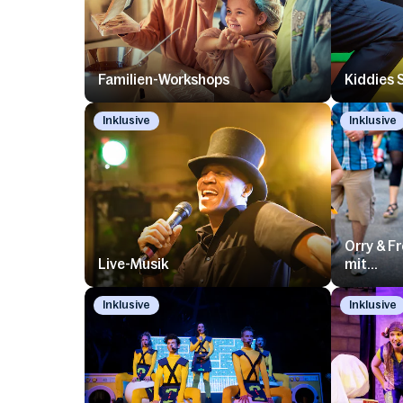
Familien-Workshops
Kiddies 
Inklusive
Inklusive
Orry & F
Live-Musik
mit...
Inklusive
Inklusive