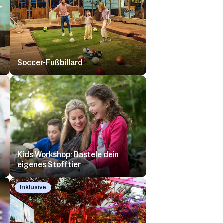
Soccer-Fußbillard
Kids Workshop: Bastele dein
eigenes Stofftier
Inklusive