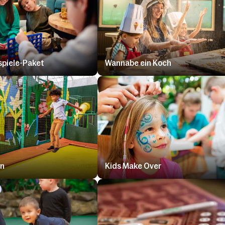
spiele-Paket
Wannabe ein Koch
in
Kids Make Over