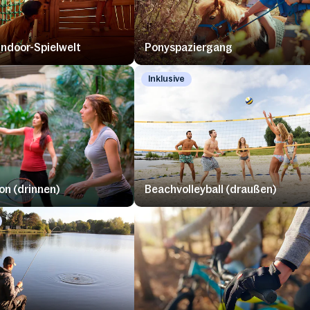
ndoor-Spielwelt
Ponyspaziergang
Inklusive
n (drinnen)
Beachvolleyball (draußen)