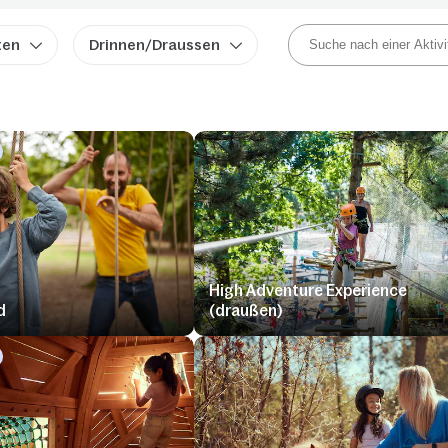
ten
Drinnen/Draussen
High Adventure Experience
d
(draußen)