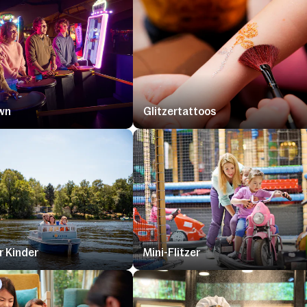
wn
Glitzertattoos
r Kinder
Mini-Flitzer