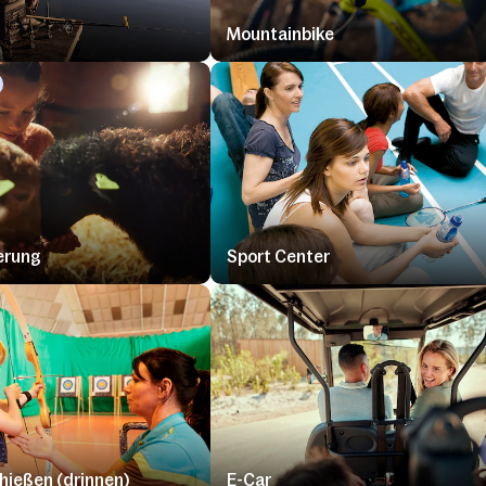
Mountainbike
erung
Sport Center
ießen (drinnen)
E-Car