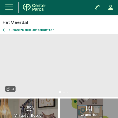
Het Meerdal
Zurück zu den Unterkünften
11
Grundriss
Virtueller Besuch