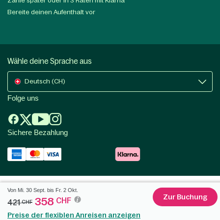
Zahle später oder in 3 Raten mit Klarna
Bereite deinen Aufenthalt vor
Wähle deine Sprache aus
Deutsch (CH)
Folge uns
Sichere Bezahlung
Von Mi. 30 Sept. bis Fr. 2 Okt.
Zur Buchung
358
CHF
421
CHF
Preise der flexiblen Anreisen anzeigen