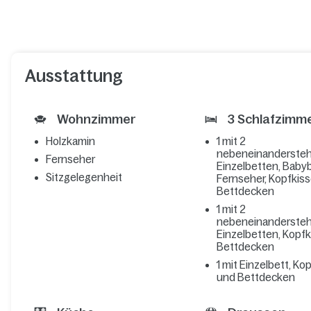
Ausstattung
Wohnzimmer
3 Schlafzimm
Holzkamin
1 mit 2
nebeneinanderste
Fernseher
Einzelbetten, Babyb
Sitzgelegenheit
Fernseher, Kopfkis
Bettdecken
1 mit 2
nebeneinanderste
Einzelbetten, Kopf
Bettdecken
1 mit Einzelbett, Ko
und Bettdecken