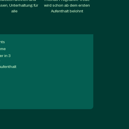
sen, Unterhaltung für
wird schon ab dem ersten
alle​
Aufenthalt belohnt​
nts
mme
r in 3
a
Aufenthalt