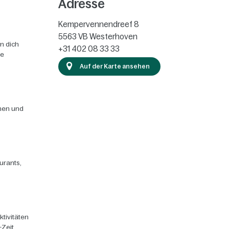
Adresse
Kempervennendreef 8
5563 VB
Westerhoven
n dich
+31 402 08 33 33
ie
Auf der Karte ansehen
chen und
urants,
ktivitäten
-Zeit