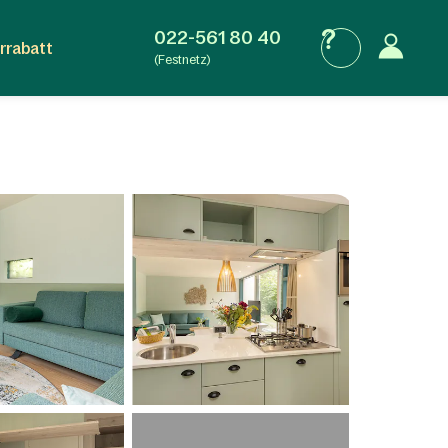
022-561 80 40
rrabatt
(Festnetz)