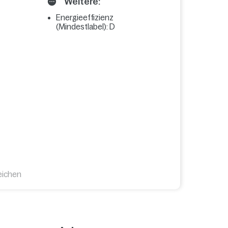
Weitere:
Energieeffizienz
(Mindestlabel): D
eichen