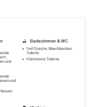
er
Badezimmer & WC
1 mit Dusche, Waschbecken,
hende
Toilette
ett,
1 Getrennte Toilette
sen und
hende
kissen und
pfkissen