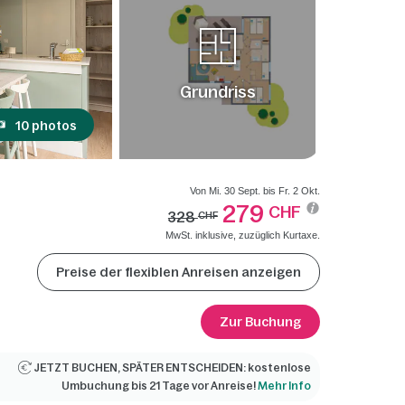
Grundriss
10 photos
Von Mi. 30 Sept. bis Fr. 2 Okt.
279
CHF
328
CHF
MwSt. inklusive, zuzüglich Kurtaxe.
Preise der flexiblen Anreisen anzeigen
Zur Buchung
JETZT BUCHEN, SPÄTER ENTSCHEIDEN: kostenlose
Umbuchung bis 21 Tage vor Anreise!
Mehr Info