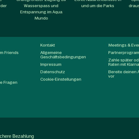
 der
Wasserspass und
und um die Parks​
draus
Entspannung im Aqua
Mundo​
Kontakt
Meetings & Eve
m Friends
Allgemeine
Partnerprogra
Geschäftsbedingungen
Zahle später ode
Impressum
Raten mit Klarn
Datenschutz
Bereite deinen 
t
vor
Cookie-Einstellungen
te Fragen
ichere Bezahlung