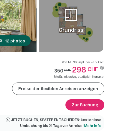
Grundriss
12 photos
Von Mi. 30 Sept. bis Fr. 2 Okt.
298
CHF
350
CHF
MwSt. inklusive, zuzüglich Kurtaxe.
Preise der flexiblen Anreisen anzeigen
Zur Buchung
JETZT BUCHEN, SPÄTER ENTSCHEIDEN: kostenlose
Umbuchung bis 21 Tage vor Anreise!
Mehr Info