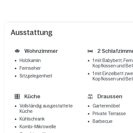
Ausstattung
Wohnzimmer
2 Schlafzimm
Holzkamin
1 mit Babybett, Fern
Kopfkissen und Be
Fernseher
1 mit Einzelbett zwei
Sitzgelegenheit
Kopfkissen und Be
Küche
Draussen
Vollständig ausgestattete
Gartenmöbel
Küche
Private Terrasse
Kühlschrank
Barbecue
Kombi-Mikrowelle