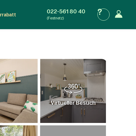
022-561 80 40
rrabatt
(Festnetz)
Virtueller Besuch