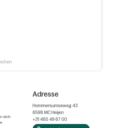
eichen
Adresse
Hommersumseweg 43
6598 MC
Heijen
n dich
+31 485 49 67 00
ie