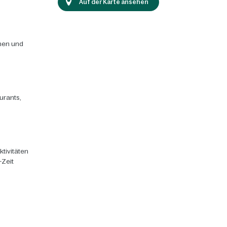
Auf der Karte ansehen
chen und
urants,
ktivitäten
-Zeit