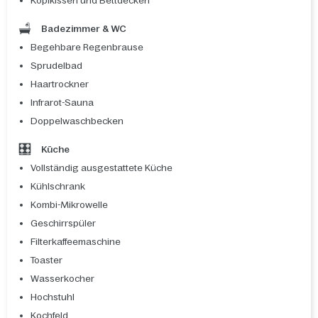
Kopfkissen und Bettdecken
Badezimmer & WC
Begehbare Regenbrause
Sprudelbad
Haartrockner
Infrarot-Sauna
Doppelwaschbecken
Küche
Vollständig ausgestattete Küche
Kühlschrank
Kombi-Mikrowelle
Geschirrspüler
Filterkaffeemaschine
Toaster
Wasserkocher
Hochstuhl
Kochfeld