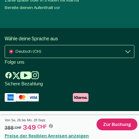
Zahle später oder in 3 Raten mit Klarna
Bereite deinen Aufenthalt vor
Wähle deine Sprache aus
Deutsch (CH)
Folge uns
Sichere Bezahlung
Von Sa. 26 bis Mo. 28 Sept.
Zur Buchung
349
CHF
388
CHF
Preise der flexiblen Anreisen anzeigen