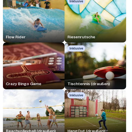
Inklusive
Flow Rider
Riesenrutsche
Inklusive
Crazy Bingo Game
Tischtennis (draußen)
Inklusive
Beachvolleyball (draußen)
HangOut (draußen)