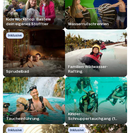
Kids Workshop: Bastele
dein eigenes Stofftier
Wasserrutschrennen
Inklusive
Familien-Wildwasser-
Sprudelbad
Rafting
Kinder-
Taucheinführung
Schnuppertauchgang (1
Stunde)
Inklusive
Inklusive