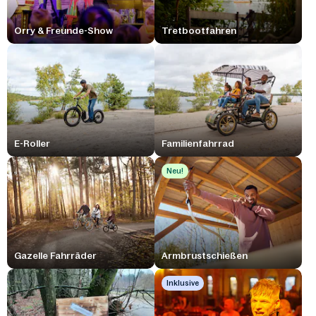
Orry & Freunde-Show
Tretbootfahren
E-Roller
Familienfahrrad
Neu!
Gazelle Fahrräder
Armbrustschießen
Inklusive