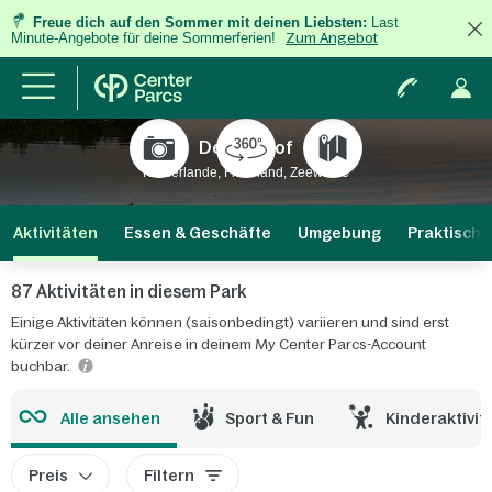
Freue dich auf den Sommer mit deinen Liebsten:
Last
Minute-Angebote für deine Sommerferien!
Zum Angebot
De Eemhof
Niederlande, Flevoland, Zeewolde
Aktivitäten
Essen & Geschäfte
Umgebung
Praktische
87 Aktivitäten in diesem Park
Einige Aktivitäten können (saisonbedingt) variieren und sind erst
kürzer vor deiner Anreise in deinem My Center Parcs-Account
buchbar.
Alle ansehen
Sport & Fun
Kinderaktivit
Preis
Filtern