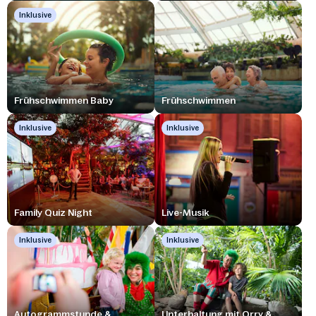
Inklusive
Frühschwimmen Baby
Frühschwimmen
Inklusive
Inklusive
Family Quiz Night
Live-Musik
Inklusive
Inklusive
Autogrammstunde &
Unterhaltung mit Orry &