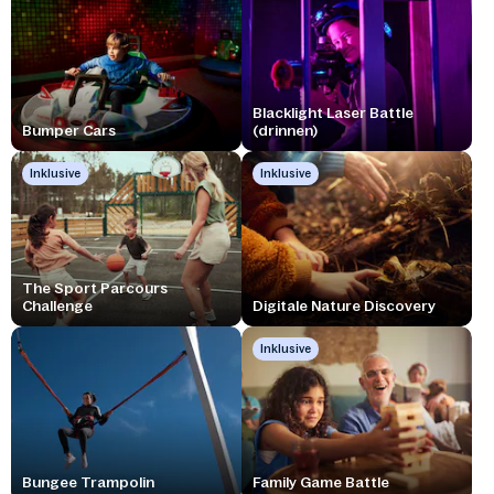
Blacklight Laser Battle
Bumper Cars
(drinnen)
Inklusive
Inklusive
The Sport Parcours
Challenge
Digitale Nature Discovery
Inklusive
Bungee Trampolin
Family Game Battle