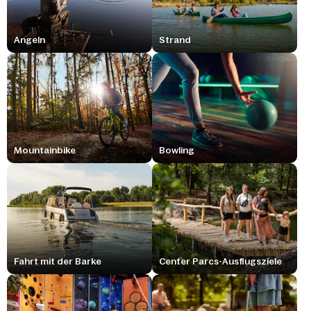
Angeln
Strand
Mountainbike
Bowling
Fahrt mit der Barke
Center Parcs-Ausflugsziele