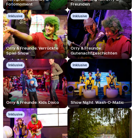
Fotomoment
Freunden
Inklusive
Inklusive
Orry & Freunde: Verrückte
Orry & Freunde:
Spiel-Show
Gutenachtgeschichten
Inklusive
Inklusive
Orry & Freunde: Kids Disco
Show Night: Wash-O-Matic
Inklusive