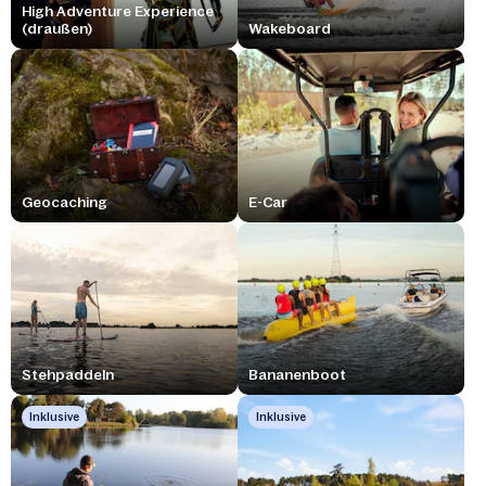
High Adventure Experience
(draußen)
Wakeboard
Geocaching
E-Car
Stehpaddeln
Bananenboot
Inklusive
Inklusive