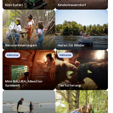
Kids Safari
Kinderbauernhof
Naturerinnerungen
Hafen für Kinder
Inklusive
Inklusive
Mini-BALUBA, Allwetter-
Spielwelt
Tierfütterung