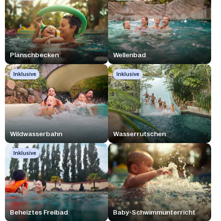
Planschbecken
Wellenbad
Inklusive
Inklusive
Wildwasserbahn
Wasserrutschen
Inklusive
Beheiztes Freibad
Baby-Schwimmunterricht