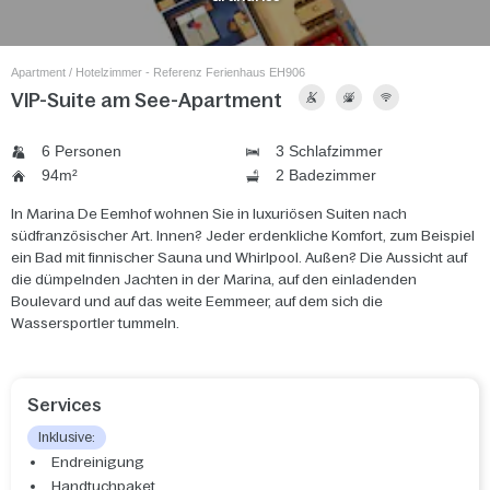
Apartment / Hotelzimmer - Referenz Ferienhaus EH906
VIP-Suite am See-Apartment
6 Personen
3 Schlafzimmer
94m²
2 Badezimmer
In Marina De Eemhof wohnen Sie in luxuriösen Suiten nach
südfranzösischer Art. Innen? Jeder erdenkliche Komfort, zum Beispiel
ein Bad mit finnischer Sauna und Whirlpool. Außen? Die Aussicht auf
die dümpelnden Jachten in der Marina, auf den einladenden
Boulevard und auf das weite Eemmeer, auf dem sich die
Wassersportler tummeln.
Services
Inklusive:
Endreinigung
Handtuchpaket