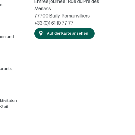
Entrée journée : Rue du Pré des
ie
Merlans
77700
Bailly-Romainvilliers
+33 (0)1 61 10 77 77
Auf der Karte ansehen
chen und
urants,
ktivitäten
-Zeit