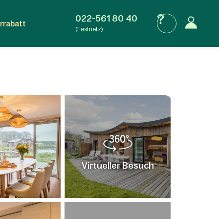
022-561 80 40
rrabatt
(Festnetz)
Virtueller Besuch