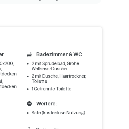
er
Badezimmer & WC
80x200,
2 mit Sprudelbad, Grohe
,
Wellness-Dusche
ttdecken
2 mit Dusche, Haartrockner,
i,
Toilette
ttdecken
1 Getrennte Toilette
Weitere:
Safe (kostenlose Nutzung)