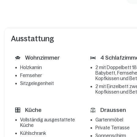
Ausstattung
Wohnzimmer
4 Schlafzimm
Holzkamin
2 mit Doppelbett 1
Babybett, Fernseher
Fernseher
Kopfkissen und Be
Sitzgelegenheit
2 mit Einzelbett zwe
Kopfkissen und Be
Küche
Draussen
Vollständig ausgestattete
Gartenmöbel
Küche
Private Terrasse
Kühlschrank
Sonnenschirm