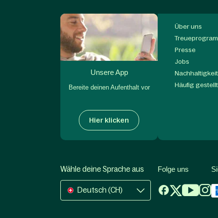
Über uns
Treueprogram
Presse
Jobs
Unsere App
Nachhaltigkei
Häufig gestell
Bereite deinen Aufenthalt vor
Hier klicken
Wähle deine Sprache aus
Folge uns
S
Deutsch (CH)