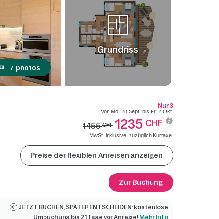
Grundriss
7 photos
Nur 3
Von Mo. 28 Sept. bis Fr. 2 Okt.
1235
CHF
1455
CHF
MwSt. inklusive, zuzüglich Kurtaxe.
Preise der flexiblen Anreisen anzeigen
Zur Buchung
JETZT BUCHEN, SPÄTER ENTSCHEIDEN: kostenlose
Umbuchung bis 21 Tage vor Anreise!
Mehr Info