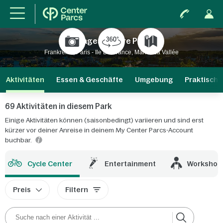
Villages Nature Paris
Frankreich, Paris - Ile De France, Marne La Vallée
Aktivitäten
Essen & Geschäfte
Umgebung
Praktische
69 Aktivitäten in diesem Park
Einige Aktivitäten können (saisonbedingt) variieren und sind erst
kürzer vor deiner Anreise in deinem My Center Parcs-Account
buchbar.
Cycle Center
Entertainment
Workshop
Preis
Filtern