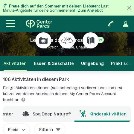
Freue dich auf den Sommer mit deinen Liebsten:
Last
Minute-Angebote für deine Sommerferien!
Zum Angebot
Les Hauts de Bruyères
Erneuert
Frankreich, Sologne, Chaumont
Aktivitäten
Essen & Geschäfte
Umgebung
Praktische
106 Aktivitäten in diesem Park
Einige Aktivitäten können (saisonbedingt) variieren und sind erst
kürzer vor deiner Anreise in deinem My Center Parcs-Account
buchbar.
Center
Spa Deep Nature®
Kinderaktivitäten
Preis
Filtern