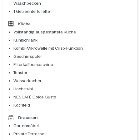
Waschbecken
1 Getrennte Toilette
Küche
Vollständig ausgestattete Küche
Kühlschrank
Kombi-Mikrowelle mit Crisp-Funktion
Geschirrspüler
Filterkaffeemaschine
Toaster
Wasserkocher
Hochstuhl
NESCAFÉ Dolce Gusto
Kochfeld
Draussen
Gartenmöbel
Private Terrasse