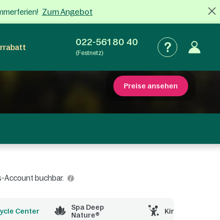
Zum Angebot
mmerferien!
022-561 80 40
rrabatt
(Festnetz)
Preise ansehen
rcs-Account buchbar.
Spa Deep
ycle Center
Kinderaktivität
Nature®