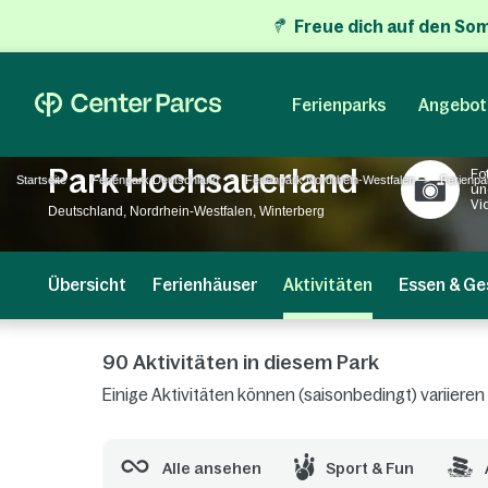
Freue dich auf den So
Ferienparks
Angebot
Park Hochsauerland
Fo
Startseite
Ferienpark Deutschland
Ferienpark Nordrhein-Westfalen
Ferienpa
un
Vi
Deutschland, Nordrhein-Westfalen, Winterberg
Übersicht
Ferienhäuser
Aktivitäten
Essen & Ge
90 Aktivitäten in diesem Park
Einige Aktivitäten können (saisonbedingt) variiere
Alle ansehen
Sport & Fun