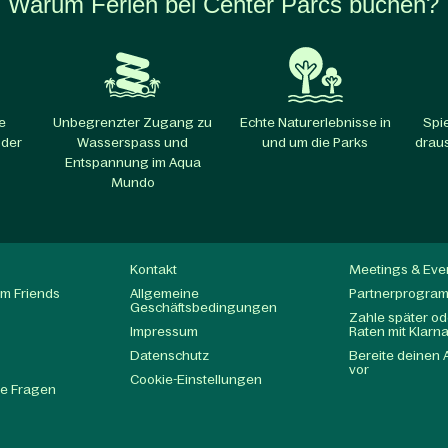
Warum Ferien bei Center Parcs buchen?
e
Unbegrenzter Zugang zu
Echte Naturerlebnisse in
Spi
 der
Wasserspass und
und um die Parks​
draus
Entspannung im Aqua
Mundo​
Kontakt
Meetings & Eve
m Friends
Allgemeine
Partnerprogra
Geschäftsbedingungen
Zahle später ode
Impressum
Raten mit Klarn
Datenschutz
Bereite deinen 
t
vor
Cookie-Einstellungen
te Fragen