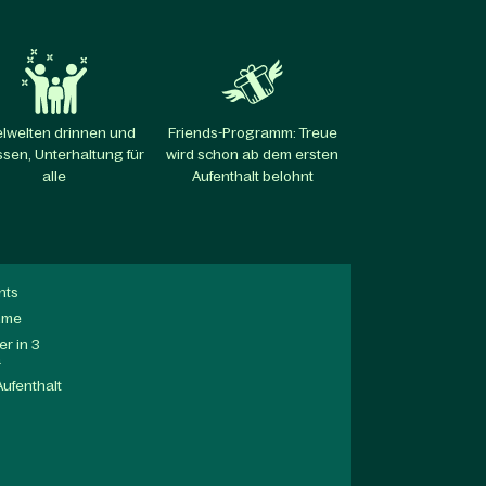
elwelten drinnen und
Friends-Programm: Treue
sen, Unterhaltung für
wird schon ab dem ersten
alle​
Aufenthalt belohnt​
nts
mme
r in 3
a
Aufenthalt