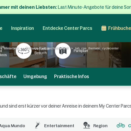
mmer mit deinen Liebsten:
Last Minute-Angebote für deine So
e
Inspiration
Entdecke Center Parcs
Frühbuche
tos
rk Winterberg
Domaine Park Hochsauerland
tab_cpe_thematic_cyclecenter
Virtueller
d
Parkplan
Besuch
deos
schäfte
Umgebung
Praktische Infos
n und sind erst kürzer vor deiner Anreise in deinem My Center Pa
Aqua Mundo
Entertainment
Region
C