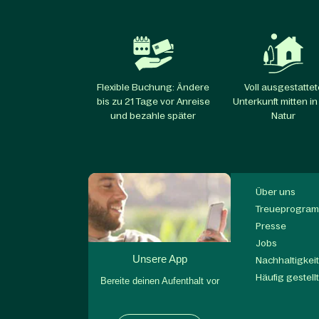
Flexible Buchung: Ändere
Voll ausgestattet
bis zu 21 Tage vor Anreise
Unterkunft mitten in
und bezahle später
Natur
Über uns
Treueprogram
Presse
Jobs
Unsere App
Nachhaltigkei
Häufig gestell
Bereite deinen Aufenthalt vor