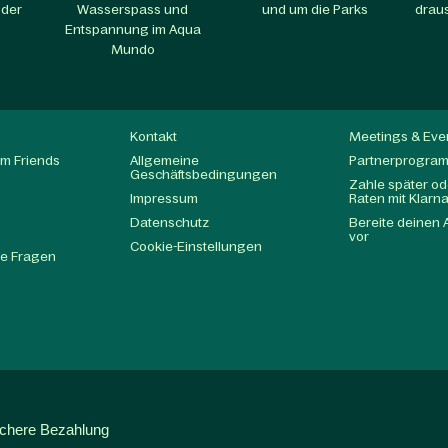
 der
Wasserspass und
und um die Parks​
draus
Entspannung im Aqua
Mundo​
Kontakt
Meetings & Eve
m Friends
Allgemeine
Partnerprogra
Geschäftsbedingungen
Zahle später ode
Impressum
Raten mit Klarn
Datenschutz
Bereite deinen 
t
vor
Cookie-Einstellungen
te Fragen
ichere Bezahlung