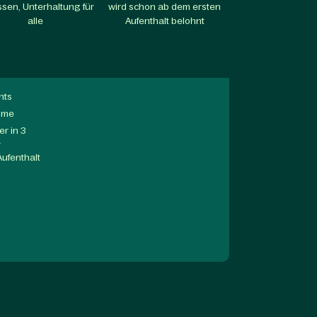
sen, Unterhaltung für
wird schon ab dem ersten
alle​
Aufenthalt belohnt​
nts
mme
r in 3
a
Aufenthalt