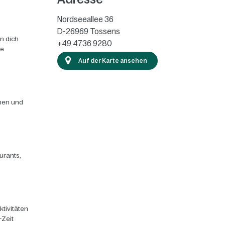
Nordseeallee 36
D-26969
Tossens
n dich
+49 4736 9280
ie
Auf der Karte ansehen
chen und
urants,
ktivitäten
-Zeit