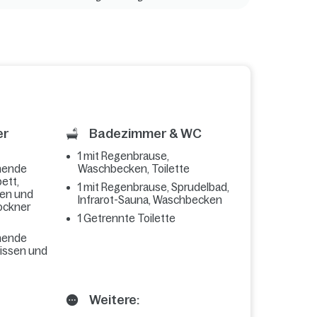
er
Badezimmer & WC
1 mit Regenbrause,
hende
Waschbecken, Toilette
ett,
1 mit Regenbrause, Sprudelbad,
sen und
Infrarot-Sauna, Waschbecken
ockner
1 Getrennte Toilette
hende
kissen und
Weitere: