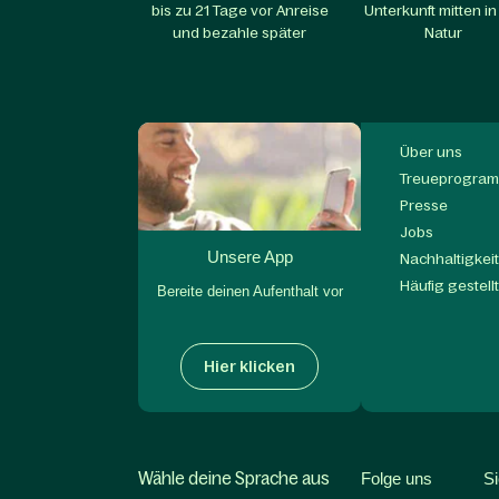
bis zu 21 Tage vor Anreise
Unterkunft mitten in
und bezahle später
Natur
Über uns
Treueprogram
Presse
Jobs
Unsere App
Nachhaltigkei
Häufig gestell
Bereite deinen Aufenthalt vor
Hier klicken
Wähle deine Sprache aus
Folge uns
S