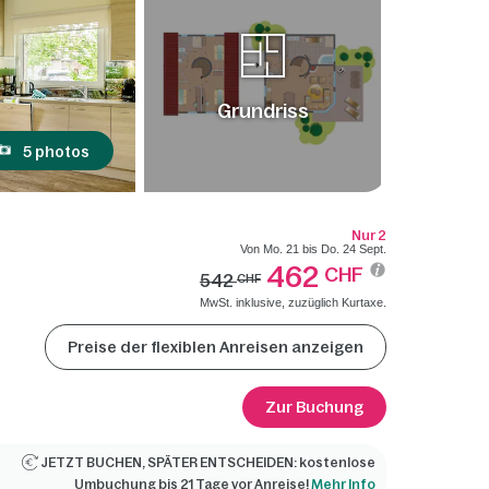
Grundriss
5 photos
Nur 2
Von Mo. 21 bis Do. 24 Sept.
462
CHF
542
CHF
MwSt. inklusive, zuzüglich Kurtaxe.
Preise der flexiblen Anreisen anzeigen
Zur Buchung
JETZT BUCHEN, SPÄTER ENTSCHEIDEN: kostenlose
Umbuchung bis 21 Tage vor Anreise!
Mehr Info