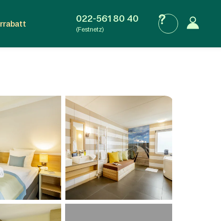
022-561 80 40
rrabatt
(Festnetz)