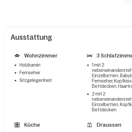
Ausstattung
Wohnzimmer
3 Schlafzimm
Holzkamin
1 mit 2
nebeneinanderste
Fernseher
Einzelbetten, Babyb
Sitzgelegenheit
Fernseher, Kopfkis
Bettdecken, Haartr
2 mit 2
nebeneinanderste
Einzelbetten, Kopf
Bettdecken
Küche
Draussen