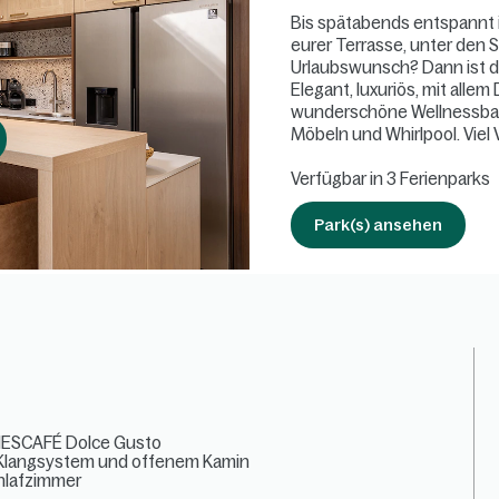
Bis spätabends entspannt i
eurer Terrasse, unter den 
Urlaubswunsch? Dann ist d
Elegant, luxuriös, mit allem
wunderschöne Wellnessbad 
Möbeln und Whirlpool. Viel
Verfügbar in 3 Ferienparks
Park(s) ansehen
.
 NESCAFÉ Dolce Gusto
-Klangsystem und offenem Kamin
hlafzimmer