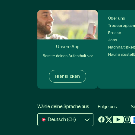
Über uns
Treueprogram
Presse
Jobs
Unsere App
Nachhaltigkei
Häufig gestell
Bereite deinen Aufenthalt vor
Hier klicken
Wähle deine Sprache aus
Folge uns
S
Deutsch (CH)