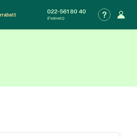
022-561 80 40
rrabatt
(Festnetz)