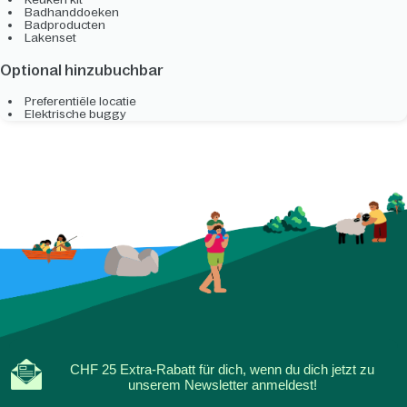
Badhanddoeken
Badproducten
Lakenset
Optional hinzubuchbar
Preferentiële locatie
Elektrische buggy
CHF 25 Extra-Rabatt für dich, wenn du dich jetzt zu
unserem Newsletter anmeldest!