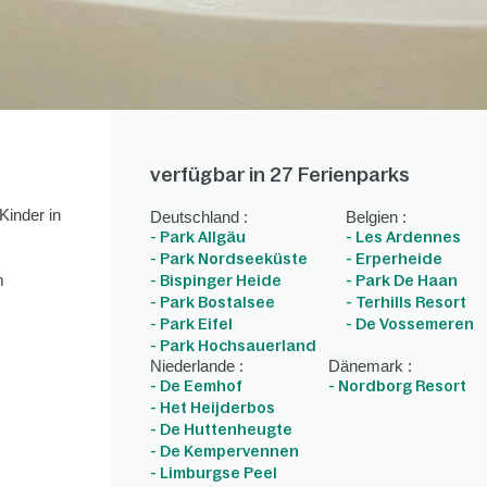
verfügbar in 27 Ferienparks
inder in
Deutschland :
Belgien :
- Park Allgäu
- Les Ardennes
- Park Nordseeküste
- Erperheide
m
- Bispinger Heide
- Park De Haan
- Park Bostalsee
- Terhills Resort
- Park Eifel
- De Vossemeren
- Park Hochsauerland
Niederlande :
Dänemark :
- De Eemhof
- Nordborg Resort
- Het Heijderbos
- De Huttenheugte
- De Kempervennen
- Limburgse Peel