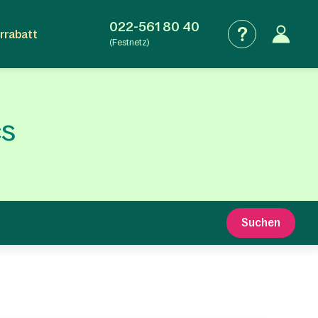
022-561 80 40
rrabatt
(Festnetz)
cs
Suchen