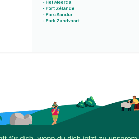
- Het Meerdal
- Port Zélande
- Parc Sandur
- Park Zandvoort
t für dich, wenn du dich jetzt zu unserem