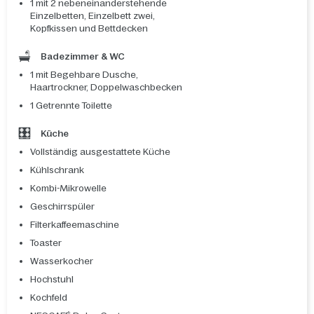
1 mit 2 nebeneinanderstehende
Einzelbetten, Einzelbett zwei,
Kopfkissen und Bettdecken
Badezimmer & WC
1 mit Begehbare Dusche,
Haartrockner, Doppelwaschbecken
1 Getrennte Toilette
Küche
Vollständig ausgestattete Küche
Kühlschrank
Kombi-Mikrowelle
Geschirrspüler
Filterkaffeemaschine
Toaster
Wasserkocher
Hochstuhl
Kochfeld