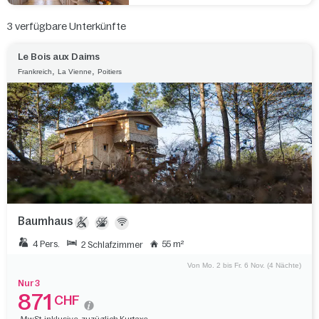
3
verfügbare Unterkünfte
Le Bois aux Daims
,
,
Frankreich
La Vienne
Poitiers
Baumhaus
4 Pers.
55 m²
2 Schlafzimmer
Von Mo. 2 bis Fr. 6 Nov. (4 Nächte)
Nur 3
871
CHF