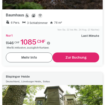
Baumhaus
6 Pers.
76 m²
3 Schlafzimmer
Von Sa. 22 bis Mo. 24 Aug. (2 Nächte)
Nur 1
Last Minute
1085
CHF
1146
CHF
MwSt. inklusive, zuzüglich Kurtaxe.
Mehr Info
Zur Buchung
Bispinger Heide
,
,
Deutschland
Lüneburger Heide
Soltau