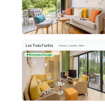
,
,
Les Trois Forêts
France
Lorraine
Metz
Nouveau Design