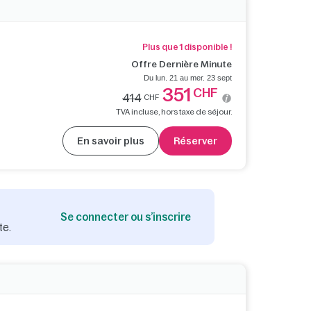
Plus que 1 disponible !
Offre Dernière Minute
Du lun. 21 au mer. 23 sept
351
CHF
414
CHF
TVA incluse, hors taxe de séjour.
En savoir plus
Réserver
Se connecter ou s’inscrire
te.