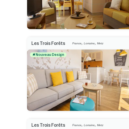
,
,
Les Trois Forêts
France
Lorraine
Metz
Nouveau Design
,
,
Les Trois Forêts
France
Lorraine
Metz