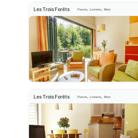
,
,
Les Trois Forêts
France
Lorraine
Metz
,
,
Les Trois Forêts
France
Lorraine
Metz