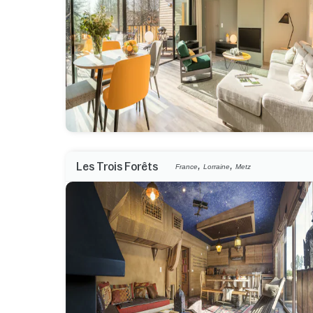
,
,
Les Trois Forêts
France
Lorraine
Metz