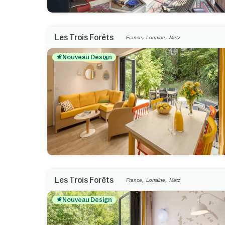
,
,
Les Trois Forêts
France
Lorraine
Metz
Nouveau Design
,
,
Les Trois Forêts
France
Lorraine
Metz
Nouveau Design