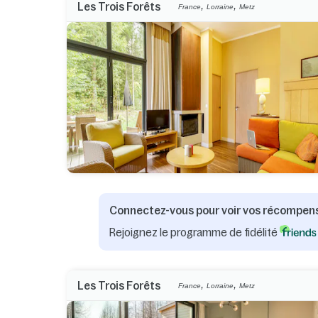
,
,
Les Trois Forêts
France
Lorraine
Metz
Connectez-vous pour voir vos récompen
Rejoignez le programme de fidélité
,
,
Les Trois Forêts
France
Lorraine
Metz