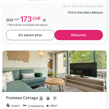
Du lun. 28 au mer. 30 sept (2 nuits)
Offre Dernière Minute
173
CHF
203
CHF
TVA incluse, hors taxe de séjour.
En savoir plus
Réserver
Premium Cottage
4 pers.
56m²
2 chambres