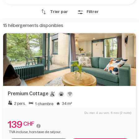
Trier par
Filtrer
15
hébergements disponibles
Premium Cottage
2 pers.
34 m²
1 chambre
Du mer. 4 au ven. 6 nov (2 nuits)
139
CHF
TVA incluse, hors taxe de séjour.