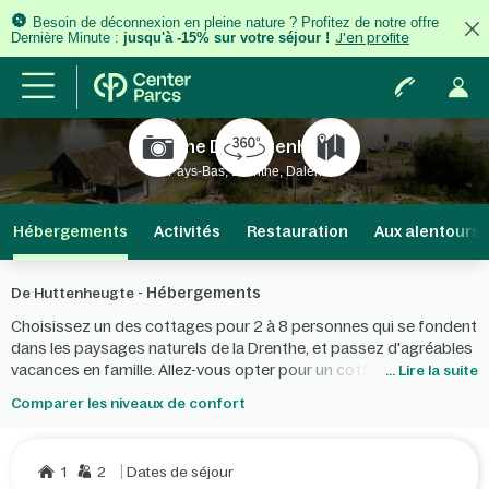
Besoin de déconnexion en pleine nature ? Profitez de notre offre
Dernière Minute :
jusqu'à -15% sur votre séjour !
J'en profite
Domaine De Huttenheugte
Pays-Bas, Drenthe, Dalen
Hébergements
Activités
Restauration
Aux alentours
Hébergements
De Huttenheugte -
Choisissez un des cottages pour 2 à 8 personnes qui se fondent
dans les paysages naturels de la Drenthe, et passez d'agréables
vacances en famille. Allez-vous opter pour un cottage Comfort,
... Lire la suite
un cottage Premium plus luxueux ou bien allez-vous mettre les
Comparer les niveaux de confort
petits plats dans les grands pour votre famille avec le cottage
VIP ultra confortable ?
1
2
Dates de séjour