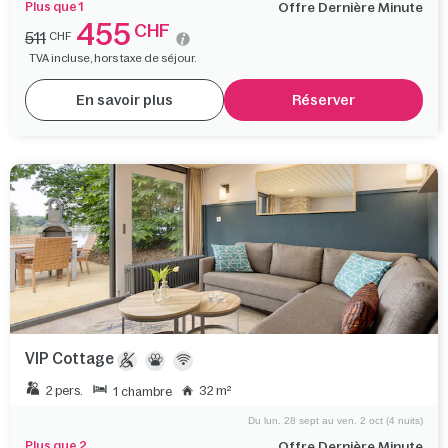
Plus que 1
Offre Dernière Minute
455
CHF
511
CHF
TVA incluse, hors taxe de séjour.
En savoir plus
Réserver
VIP Cottage
2 pers.
32 m²
1 chambre
Du lun. 28 sept au ven. 2 oct (4 nuits)
Plus que 2
Offre Dernière Minute