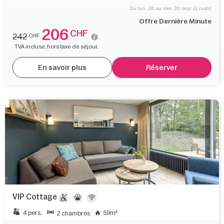
Du lun. 28 au mer. 30 sept (2 nuits)
Offre Dernière Minute
206
CHF
242
CHF
TVA incluse, hors taxe de séjour.
En savoir plus
Réserver
VIP Cottage
4 pers.
59m²
2 chambres