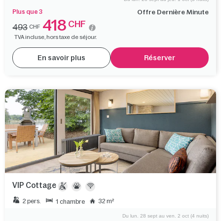
Plus que 3
Offre Dernière Minute
418
CHF
493
CHF
TVA incluse, hors taxe de séjour.
En savoir plus
Réserver
VIP Cottage
2 pers.
32 m²
1 chambre
Du lun. 28 sept au ven. 2 oct (4 nuits)