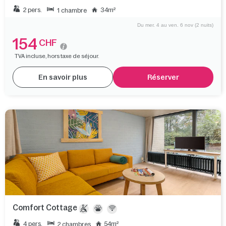
2 pers.
34m²
1 chambre
Du mer. 4 au ven. 6 nov (2 nuits)
154
CHF
TVA incluse, hors taxe de séjour.
En savoir plus
Réserver
Comfort Cottage
4 pers.
54m²
2 chambres