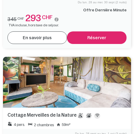
Du lun. 28 au mer. 30 sept (2 nuits)
Offre Dernière Minute
293
CHF
345
CHF
TVA incluse, hors taxe de séjour.
En savoir plus
Réserver
Cottage Merveilles de la Nature
4 pers.
59m²
2 chambres
Du lun. 28 sept au jeu. 1 oct (3 nuits)