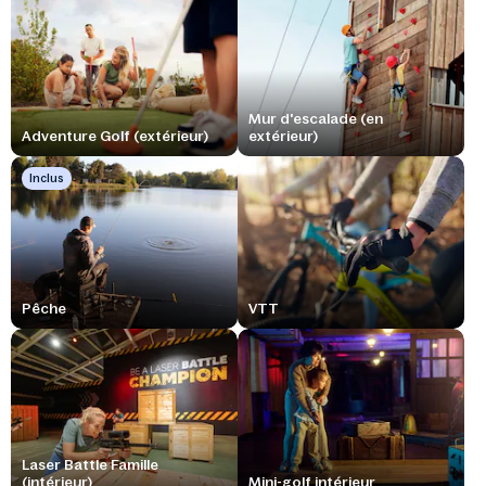
Mur d'escalade (en
Adventure Golf (extérieur)
extérieur)
Inclus
Pêche
VTT
Laser Battle Famille
(intérieur)
Mini-golf intérieur