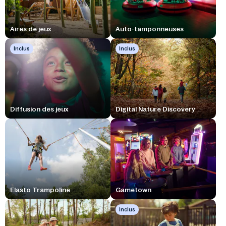
Aires de jeux
Auto-tamponneuses
Inclus
Inclus
Diffusion des jeux
Digital Nature Discovery
Elasto Trampoline
Gametown
Inclus