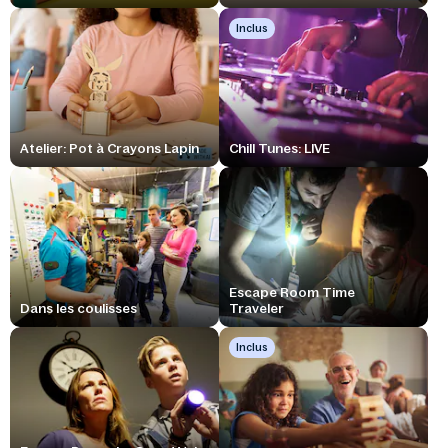
Inclus
Atelier: Pot à Crayons Lapin
Chill Tunes: LIVE
Escape Room Time
Dans les coulisses
Traveler
Inclus