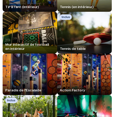
Tir à l'arc (intérieur)
Tennis (en intérieur)
Inclus
Mur interactif de football
en intérieur
Tennis de table
Paradis de l'Escalade
Action Factory
Inclus