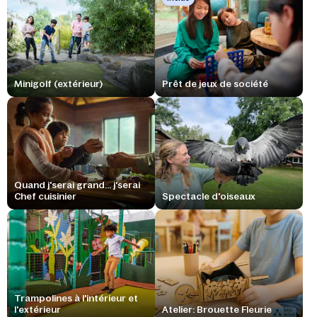
Minigolf (extérieur)
Prêt de jeux de société
Quand j'serai grand... j'serai
Chef cuisinier
Spectacle d'oiseaux
Trampolines à l'intérieur et
l'extérieur
Atelier: Brouette Fleurie