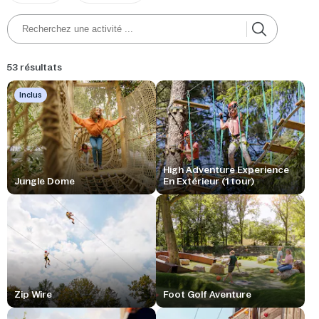
53 résultats
Inclus
High Adventure Experience
Jungle Dome
En Extérieur (1 tour)
Zip Wire
Foot Golf Aventure