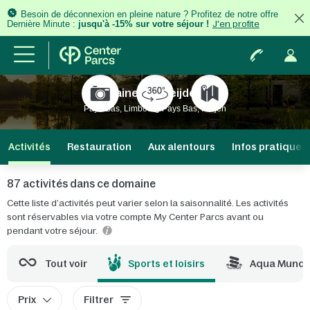
Besoin de déconnexion en pleine nature ? Profitez de notre offre
Dernière Minute :
jusqu'à -15% sur votre séjour !
J'en profite
Domaine Het Heijderbos
Pays-Bas, Limbourg Pays Bas, Heijen
Activités
Restauration
Aux alentours
Infos pratiques
87 activités dans ce domaine
Cette liste d’activités peut varier selon la saisonnalité. Les activités
sont réservables via votre compte My Center Parcs avant ou
pendant votre séjour.
Tout voir
Sports et loisirs
Aqua Mund
Prix
Filtrer