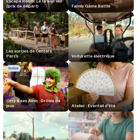
Escape Room: Le Grand Vol
(prix de départ)
Family Game Battle
Les sorties de Centers
Parcs
Voiturette électrique
Inclus
Orry & ses Amis : Drôles de
jeux
Atelier : Éventail d'été