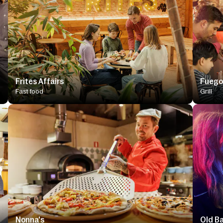
Frites Affairs
Fuego 
Fast food
Grill
Nonna's
Old B