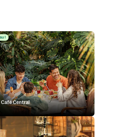
u !
 Café Central