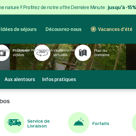
e nature ? Profitez de notre offre Dernière Minute :
jusqu'à -15%
Idées de séjours
Découvrez-nous
Vacances d'été
 Heijen
Domaine Het Heijderbos
Restauration
Photos et
Visite
Plan du
vidéos
virtuelle
domaine
Aux alentours
Infos pratiques
rbos
Service de
Forfaits
Livraison