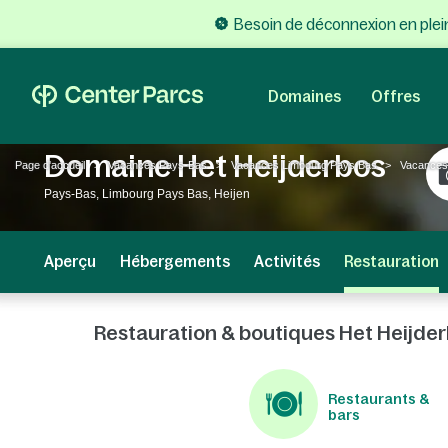
Besoin de déconnexion en plein
Domaines
Offres
Domaine Het Heijderbos
Page d'accueil
Vacances Pays-Bas
Vacances Limbourg Pays Bas
Vacances
Pays-Bas, Limbourg Pays Bas, Heijen
Aperçu
Hébergements
Activités
Restauration
Restauration & boutiques Het Heijde
Restaurants &
bars