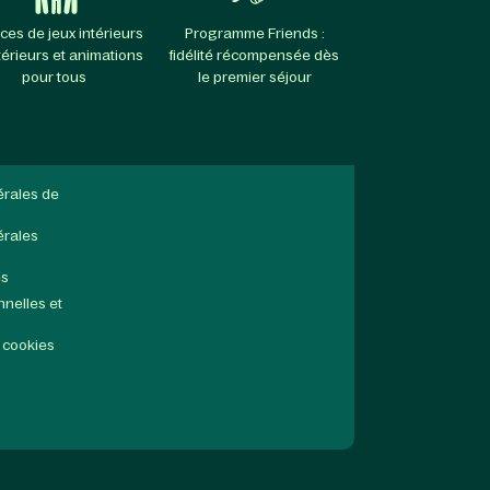
ces de jeux intérieurs
Programme Friends :
térieurs et animations
fidélité récompensée dès
pour tous
le premier séjour
érales de
érales
es
nelles et
 cookies