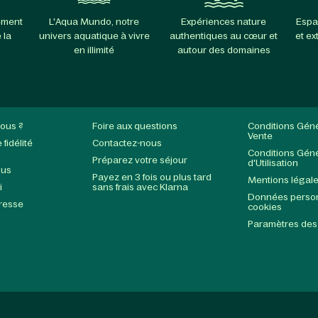
ement
L'Aqua Mundo, notre
Expériences nature
Espa
 la
univers aquatique à vivre
authentiques au cœur et
et ex
en illimité
autour des domaines
ous ?
Foire aux questions
Conditions Gén
Vente
fidélité
Contactez-nous
Conditions Gén
Préparez votre séjour
d'Utilisation
ous
Payez en 3 fois ou plus tard
Mentions légal
i
sans frais avec Klarna
Données person
presse
cookies
Paramètres des