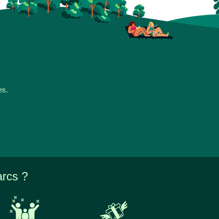
es.
arcs ?