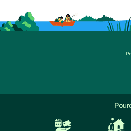
Po
Pourq