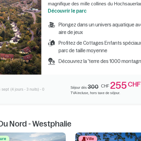
magnifique des mille collines du Hochsauerla
Découvrir le parc
Plongez dans un univers aquatique a
aire de jeux
Profitez de Cottages Enfants spéciaux 
parc de taille moyenne
Découvrez la 'terre des 1000 montagnes'
255
CHF
300
CHF
Séjour dès
4 sept
(4 jours - 3 nuits) - 0
TVA incluse, hors taxe de séjour.
Du Nord - Westphalie
ure
Ville