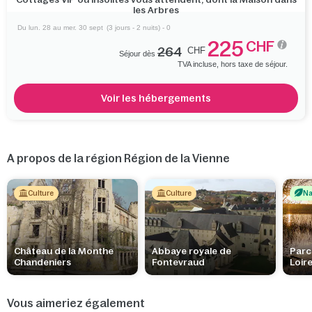
les Arbres
Du lun. 28 au mer. 30 sept
(3 jours - 2 nuits) - 0
225
CHF
264
CHF
Séjour dès
TVA incluse, hors taxe de séjour.
Voir les hébergements
A propos de la région Région de la Vienne
Culture
Culture
Na
Château de la Monthe
Abbaye royale de
Parc
Chandeniers
Fontevraud
Loir
Vous aimeriez également