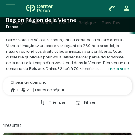
Région Région de la Vienne
Allemagne
Danemark
France
Belgique
Pays-Bas
France
Offrez-vous un séjour ressourçant au cœur de la nature dans la
Vienne ! Imaginez un cadre verdoyant de 260 hectares. Ici, la
nature reprend ses droits et les animaux vivent en liberté. Vous
oubliez le quotidien pour vous laisser bercer par le doux rythme
de la nature le temps d'un week-end dans la Vienne. Bienvenue au
domaine du Bois aux Daims ! Situé à 70 kilomètres de Poitiers et
... Lire la suite
du Futuroscope, ce domaine est un véritable paradis pour les
amoureux de la nature. Propice à un séjour détente, la Vienne
Choisir un domaine
vous invite à vivre une expérience magique en communion avec la
1
2
Dates de séjour
nature, la faune et la flore. Vous vous installerez dans un cottage
lumineux ou dans nos Maisons dans les arbres. Entièrement
Trier par
Filtrer
construites en bois, celles-ci vous permettront de conjuguer luxe
et aventure pour des vacances en France insolites. Vous partez
en vacances avec bébé ? Nous vous proposons tout l'équipement
nécessaire pour le confort de votre bout de chou. Vous aurez
1
résultat
accès à une myriade d'activités adaptées pour un séjour avec
enfants sur le thème de la nature et des animaux. Vous pourrez