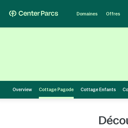
Domaines
Offres
Overview
Cottage Pagode
Cottage Enfants
Co
Décou