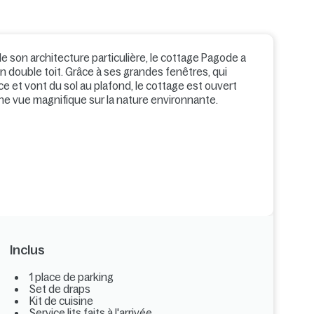
de son architecture particulière, le cottage Pagode a
n double toit. Grâce à ses grandes fenêtres, qui
ce et vont du sol au plafond, le cottage est ouvert
ne vue magnifique sur la nature environnante.
Inclus
1 place de parking
Set de draps
Kit de cuisine
Service lits faits à l'arrivée