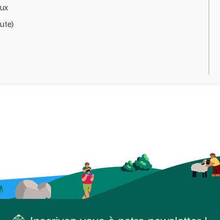
eux
aute)