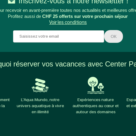
Inscrivez-vous à notre newsletter !
ur recevoir en avant-première toutes nos actualités et meilleures offr
Profitez aussi de
CHF 25 offerts sur votre prochain séjour
Voir les conditions
OK
uoi réserver vos vacances avec Center P
ement
L'Aqua Mundo, notre
Expériences nature
Espa
 la
univers aquatique à vivre
authentiques au cœur et
et ex
en illimité
autour des domaines