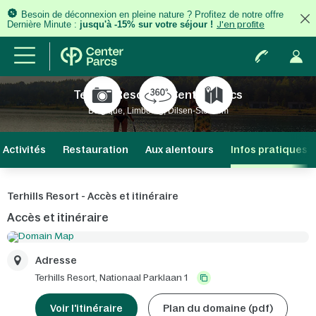
Besoin de déconnexion en pleine nature ? Profitez de notre offre
Dernière Minute :
jusqu'à -15% sur votre séjour !
J'en profite
Terhills Resort by Center Parcs
Belgique, Limbourg, Dilsen-Stokkem
Activités
Restauration
Aux alentours
Infos pratiques
Terhills Resort - Accès et itinéraire
Accès et itinéraire
Adresse
Terhills Resort,
Nationaal Parklaan 1
Voir l'itinéraire
Plan du domaine (pdf)