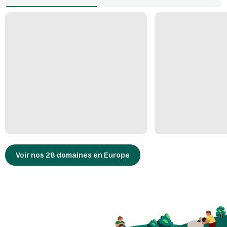
grandes villes du Limbourg belge. Si vous cherchez une activité de
plein air, rendez-vous au Domaine Bosrijk à Genk. C'est un musée en
plein air où des acteurs vous emmènent dans le passé. Le temps
n'est pas au beau fixe pendant vos vacances dans le Limbourg belge
? Alors le parc d'attractions couvert Plopsa Indoor Hasselt garantit
une journée de rires en famille.
N'oubliez pas d'explorer la région à pied ou à vélo avec les enfants.
Mais après une si longue journée pleine d'action, vous apprécierez
de vous reposer le soir sur le canapé de votre cottage et de
poursuivre le lendemain ces vacances riches en aventures en famille.
Les domaines Center Parcs Erperheide et De Vossemeren sont
l'endroit rêvé pour vous détendre tout en profitant d'un massage,
puis pour faire des activités. Découvrez l'univers de jeux Action
Factory à De Vossemeren et découvrez ce que c'est que d'avoir son
propre poney grâce aux Vacances avec mon Poney à Erperheide ! Et
Terhills Resort est l'endroit idéal pour être ensemble avec style au
cœur de la nature. C'est un petit domaine haut de gamme près de
Maasmechelen et juste à côté du parc national de la Haute Campine,
Voir nos 28 domaines en Europe
avec des cottages indépendants au bord de l'eau.