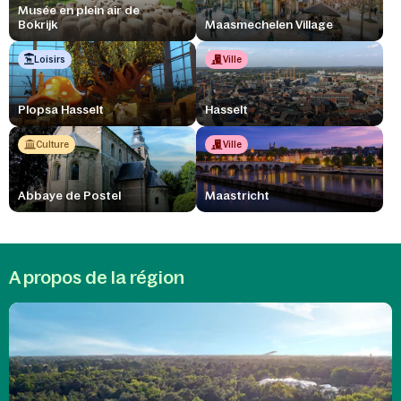
Musée en plein air de
Bokrijk
Maasmechelen Village
Loisirs
Ville
Plopsa Hasselt
Hasselt
Culture
Ville
Abbaye de Postel
Maastricht
A propos de la région