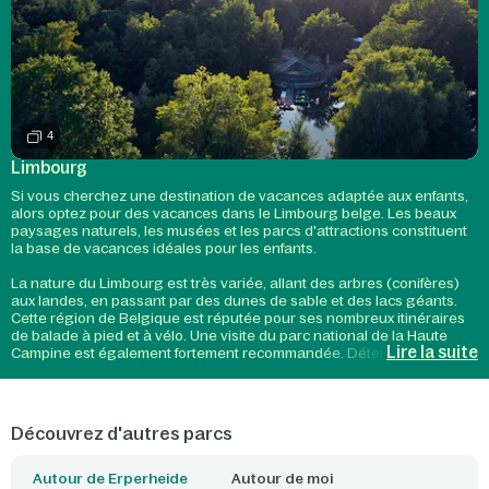
4
Limbourg
Si vous cherchez une destination de vacances adaptée aux enfants,
alors optez pour des vacances dans le Limbourg belge. Les beaux
paysages naturels, les musées et les parcs d'attractions constituent
la base de vacances idéales pour les enfants.
La nature du Limbourg est très variée, allant des arbres (conifères)
aux landes, en passant par des dunes de sable et des lacs géants.
Cette région de Belgique est réputée pour ses nombreux itinéraires
de balade à pied et à vélo. Une visite du parc national de la Haute
Lire la suite
Campine est également fortement recommandée. Détendez-vous
complètement en vous promenant dans la nature en famille. Ne
craignez pas que les enfants s'ennuient, car dès que vous serez à la
Ferme pour Enfants, une balade spéciale de 3 kilomètres est prévue
pour les enfants. Pendant cette promenade, les enfants pourront
Découvrez d'autres parcs
d'ailleurs jouer à divers jeux.
Envie de culture ? Hasselt, Genk et Tongres sont les trois plus
Autour de Erperheide
Autour de moi