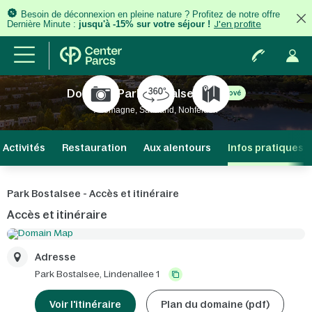
Besoin de déconnexion en pleine nature ? Profitez de notre offre
Dernière Minute :
jusqu'à -15% sur votre séjour !
J'en profite
Domaine Park Bostalsee
Rénové
Allemagne, Saarland, Nohfelden
Activités
Restauration
Aux alentours
Infos pratiques
Park Bostalsee - Accès et itinéraire
Accès et itinéraire
Adresse
Park Bostalsee,
Lindenallee 1
Voir l'itinéraire
Plan du domaine (pdf)