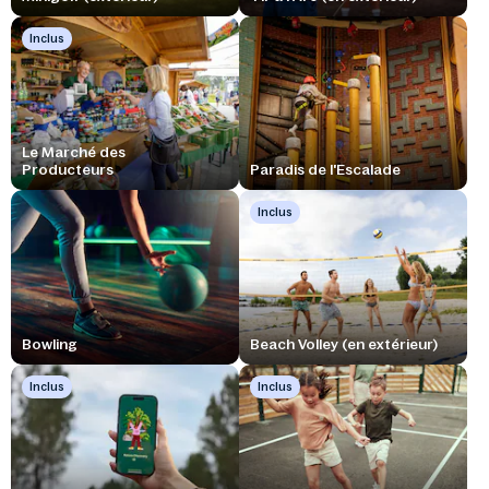
Inclus
Le Marché des
Producteurs
Paradis de l'Escalade
Inclus
Bowling
Beach Volley (en extérieur)
Inclus
Inclus