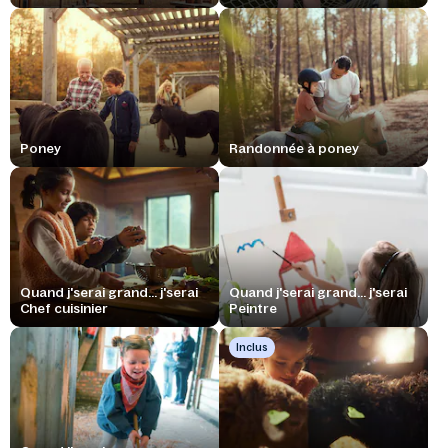
Poney
Randonnée à poney
Quand j'serai grand... j'serai
Quand j'serai grand... j'serai
Chef cuisinier
Peintre
Inclus