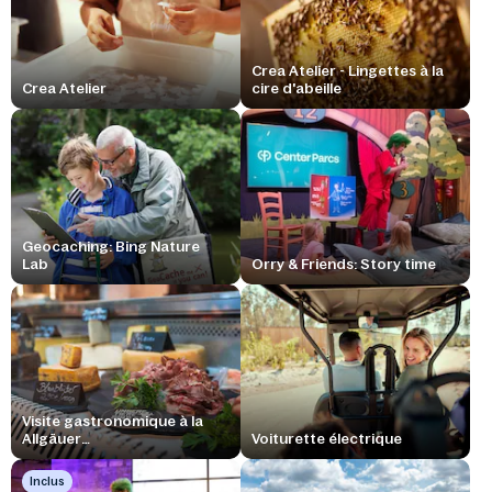
Crea Atelier - Lingettes à la
Crea Atelier
cire d'abeille
Geocaching: Bing Nature
Lab
Orry & Friends: Story time
Visite gastronomique à la
Allgäuer
Voiturette électrique
Genussmanufaktur
Inclus