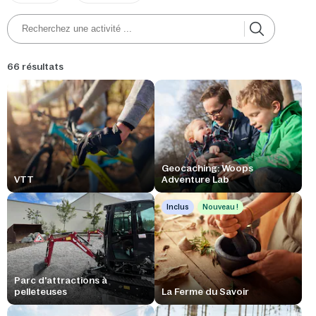
66 résultats
Geocaching: Woops
VTT
Adventure Lab
Inclus
Nouveau !
Parc d'attractions à
pelleteuses
La Ferme du Savoir