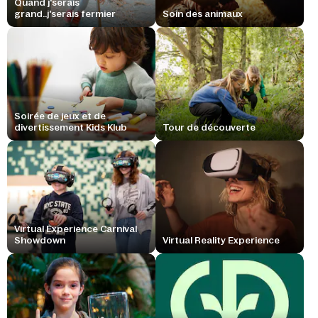
Quand j'serais
grand..j'serais fermier
Soin des animaux
Soirée de jeux et de
divertissement Kids Klub
Tour de découverte
Virtual Experience Carnival
Showdown
Virtual Reality Experience