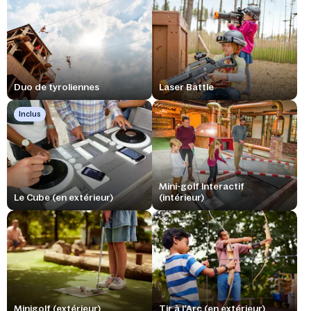
Duo de tyroliennes
Laser Battle
Inclus
Mini-golf Interactif
Le Cube (en extérieur)
(intérieur)
Minigolf (extérieur)
Tir à l'Arc (en extérieur)