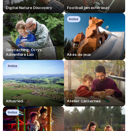
Digital Nature Discovery
Football (en extérieur)
Inclus
Géocaching: Orrys
Adventure Lab
Aires de jeux
Inclus
Altusried
Atelier: Lanternes
Inclus