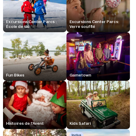
Excursions Center Parcs :
Excursions Center Parcs:
École de ski
Verre soufflé
Fun Bikes
Gametown
Histoires de l'Avent
Kids Safari
Inclus