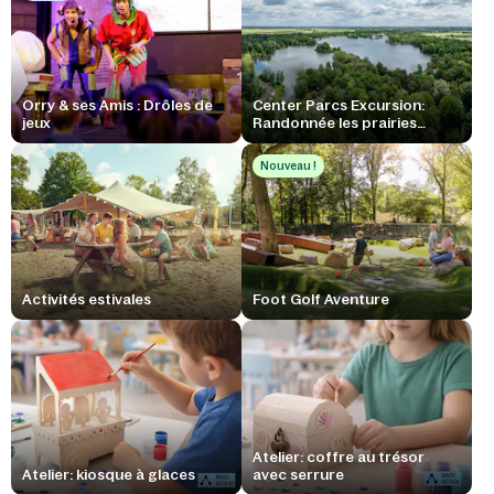
Orry & ses Amis : Drôles de
Center Parcs Excursion:
jeux
Randonnée les prairies
buffles d'eau
Nouveau !
Activités estivales
Foot Golf Aventure
Atelier: coffre au trésor
Atelier: kiosque à glaces
avec serrure