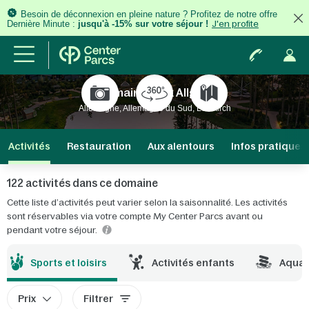
Besoin de déconnexion en pleine nature ? Profitez de notre offre
Dernière Minute :
jusqu'à -15% sur votre séjour !
J'en profite
Domaine Park Allgäu
Allemagne, Allemagne du Sud, Leutkirch
Activités
Restauration
Aux alentours
Infos pratiques
122 activités dans ce domaine
Cette liste d’activités peut varier selon la saisonnalité. Les activités
sont réservables via votre compte My Center Parcs avant ou
pendant votre séjour.
Sports et loisirs
Activités enfants
Aqua
Prix
Filtrer