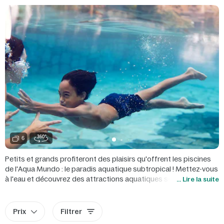
6
Petits et grands profiteront des plaisirs qu'offrent les piscines
de l'Aqua Mundo : le paradis aquatique subtropical ! Mettez-vous
à l'eau et découvrez des attractions aquatiques sensationnelles.
... Lire la suite
Bravez les rivières sauvages, admirez les poissons dans le bassin
aux coraux et détendez-vous dans nos Centres Health & Beauty,
Nature & Spa. Si après toutes ces attractions vous avez un petit
Prix
Filtrer
creux, l'Aqua Café est là pour vous désaltérer et vous restaurer.