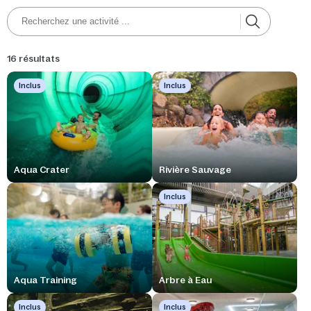
Envie de découvrir cet univers ?
16 résultats
Inclus
Inclus
Aqua Crater
Rivière Sauvage
Inclus
Aqua Training
Arbre à Eau
Inclus
Inclus