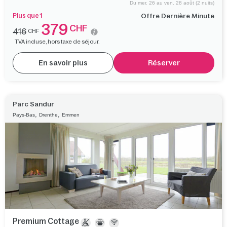
Du mer. 26 au ven. 28 août (2 nuits)
Plus que 1
Offre Dernière Minute
379
CHF
416
CHF
TVA incluse, hors taxe de séjour.
En savoir plus
Réserver
Parc Sandur
,
,
Pays-Bas
Drenthe
Emmen
Premium Cottage