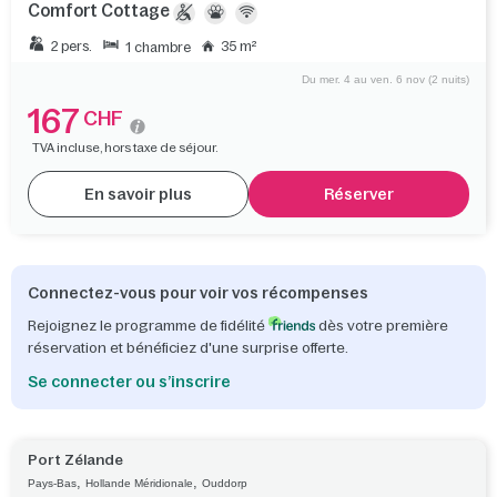
Comfort Cottage
2 pers.
35 m²
1 chambre
Du mer. 4 au ven. 6 nov (2 nuits)
167
CHF
TVA incluse, hors taxe de séjour.
En savoir plus
Réserver
Connectez-vous pour voir vos récompenses
Rejoignez le programme de fidélité
dès votre première
réservation et bénéficiez d'une surprise offerte.
Se connecter ou s’inscrire
Port Zélande
,
,
Pays-Bas
Hollande Méridionale
Ouddorp