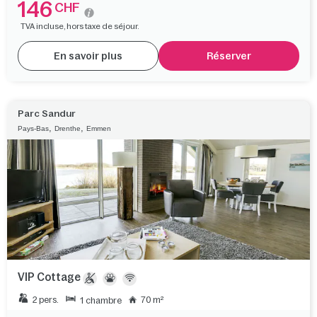
146
CHF
TVA incluse, hors taxe de séjour.
En savoir plus
Réserver
Parc Sandur
,
,
Pays-Bas
Drenthe
Emmen
VIP Cottage
2 pers.
70 m²
1 chambre