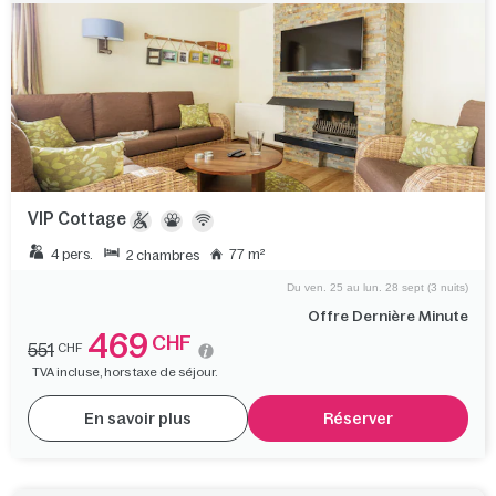
VIP Cottage
4 pers.
77 m²
2 chambres
Du ven. 25 au lun. 28 sept (3 nuits)
Offre Dernière Minute
469
CHF
551
CHF
TVA incluse, hors taxe de séjour.
En savoir plus
Réserver