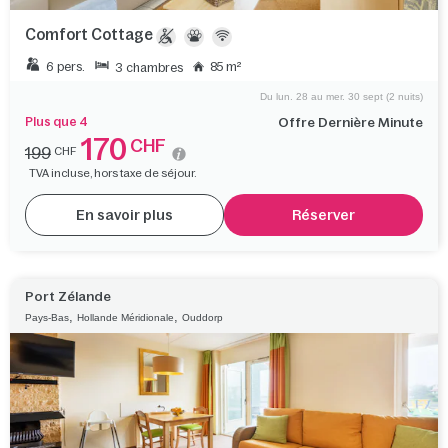
Comfort Cottage
6 pers.
85 m²
3 chambres
Du lun. 28 au mer. 30 sept (2 nuits)
Plus que 4
Offre Dernière Minute
170
CHF
199
CHF
TVA incluse, hors taxe de séjour.
En savoir plus
Réserver
Port Zélande
,
,
Pays-Bas
Hollande Méridionale
Ouddorp