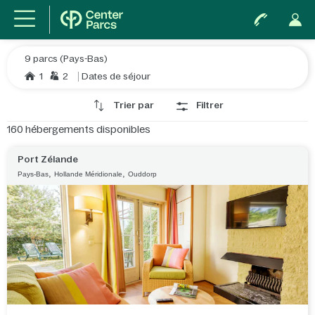
9 parcs (Pays-Bas)
1
2
Dates de séjour
Trier par
Filtrer
160
hébergements disponibles
Port Zélande
,
,
Pays-Bas
Hollande Méridionale
Ouddorp