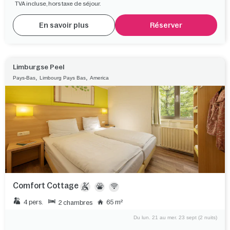
TVA incluse, hors taxe de séjour.
En savoir plus
Réserver
Limburgse Peel
,
,
Pays-Bas
Limbourg Pays Bas
America
Comfort Cottage
4 pers.
65 m²
2 chambres
Du lun. 21 au mer. 23 sept (2 nuits)