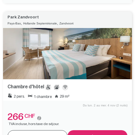
Park Zandvoort
,
,
Pays-Bas
Hollande Septentrionale
Zandvoort
Chambre d'hôtel
2 pers.
29 m²
1 chambre
Du lun. 2 au mer. 4 nov (2 nuits)
266
CHF
TVA incluse, hors taxe de séjour.