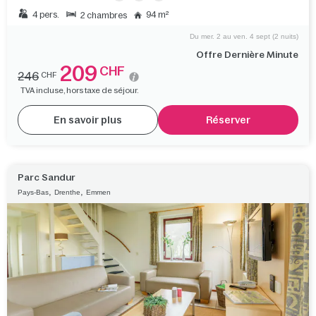
4 pers.
94 m²
2 chambres
Du mer. 2 au ven. 4 sept (2 nuits)
Offre Dernière Minute
209
CHF
246
CHF
TVA incluse, hors taxe de séjour.
En savoir plus
Réserver
Parc Sandur
,
,
Pays-Bas
Drenthe
Emmen