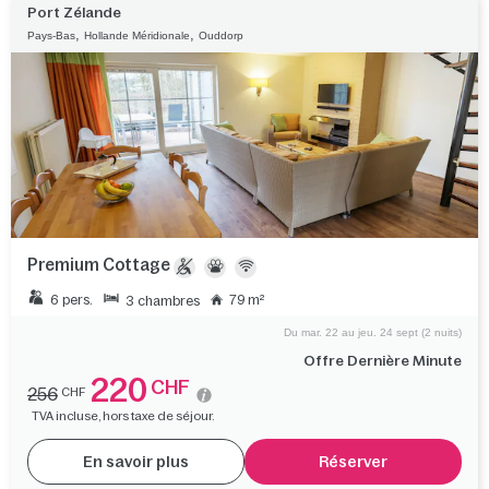
Port Zélande
,
,
Pays-Bas
Hollande Méridionale
Ouddorp
Premium Cottage
6 pers.
79 m²
3 chambres
Du mar. 22 au jeu. 24 sept (2 nuits)
Offre Dernière Minute
220
CHF
256
CHF
TVA incluse, hors taxe de séjour.
En savoir plus
Réserver