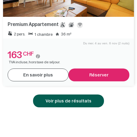
Premium Appartement
2 pers.
36 m²
1 chambre
Du mer. 4 au ven. 6 nov (2 nuits)
163
CHF
TVA incluse, hors taxe de séjour.
En savoir plus
Réserver
Voir plus de résultats