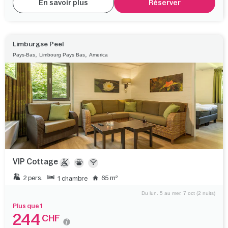
En savoir plus
Réserver
Limburgse Peel
,
,
Pays-Bas
Limbourg Pays Bas
America
VIP Cottage
2 pers.
65 m²
1 chambre
Du lun. 5 au mer. 7 oct (2 nuits)
Plus que 1
244
CHF