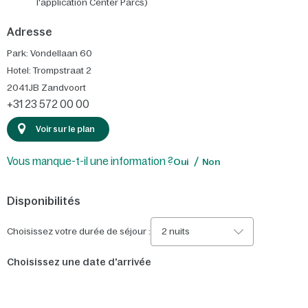
l'application Center Parcs)
Adresse
Park: Vondellaan 60
Hotel: Trompstraat 2
2041JB
Zandvoort
+31 23 572 00 00
Voir sur le plan
Vous manque-t-il une information ?
Oui
Non
Disponibilités
Choisissez votre durée de séjour :
2 nuits
Choisissez une date d'arrivée