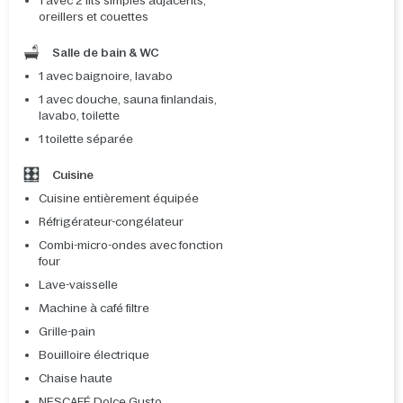
1 avec 2 lits simples adjacents,
oreillers et couettes
Salle de bain & WC
1 avec baignoire, lavabo
1 avec douche, sauna finlandais,
lavabo, toilette
1 toilette séparée
Cuisine
Cuisine entièrement équipée
Réfrigérateur-congélateur
Combi-micro-ondes avec fonction
four
Lave-vaisselle
Machine à café filtre
Grille-pain
Bouilloire électrique
Chaise haute
NESCAFÉ Dolce Gusto