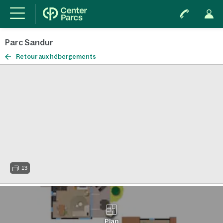
Parc Sandur
Retour aux hébergements
13
Plan