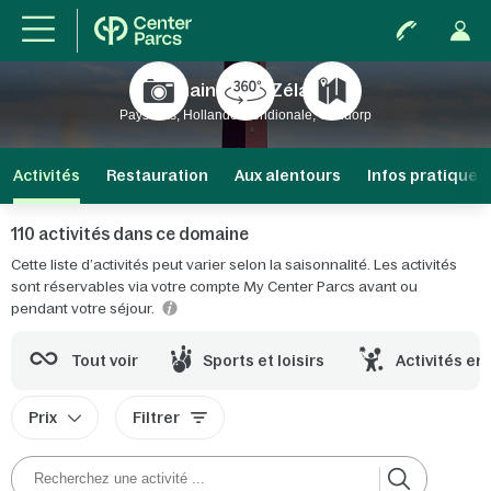
Domaine Port Zélande
Pays-Bas, Hollande Méridionale, Ouddorp
Activités
Restauration
Aux alentours
Infos pratiques
110 activités dans ce domaine
Cette liste d’activités peut varier selon la saisonnalité. Les activités
sont réservables via votre compte My Center Parcs avant ou
pendant votre séjour.
Tout voir
Sports et loisirs
Activités en
Prix
Filtrer