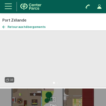
Port Zélande
Retour aux hébergements
10
Plan