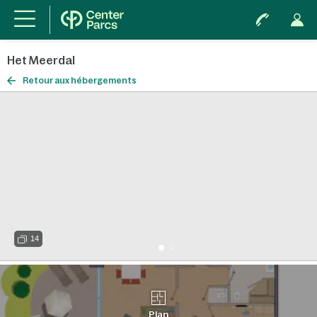
Het Meerdal
Retour aux hébergements
14
Plan