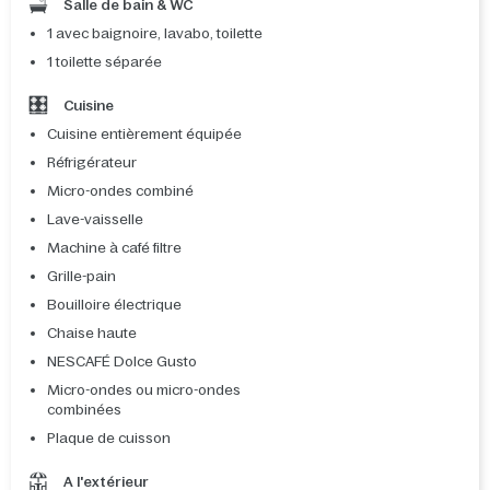
Salle de bain & WC
1 avec baignoire, lavabo, toilette
1 toilette séparée
Cuisine
Cuisine entièrement équipée
Réfrigérateur
Micro-ondes combiné
Lave-vaisselle
Machine à café filtre
Grille-pain
Bouilloire électrique
Chaise haute
NESCAFÉ Dolce Gusto
Micro-ondes ou micro-ondes
combinées
Plaque de cuisson
A l'extérieur