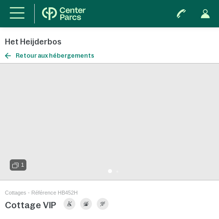
Het Heijderbos
Retour aux hébergements
1
Cottages - Référence HB452H
Cottage VIP