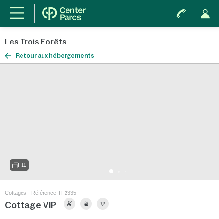
Les Trois Forêts
Retour aux hébergements
11
Cottages - Référence TF2335
Cottage VIP