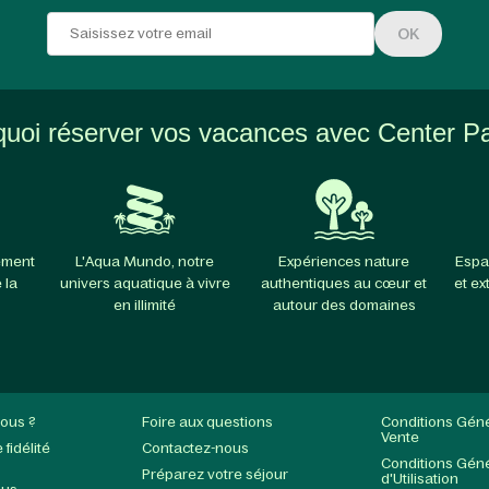
OK
uoi réserver vos vacances avec Center P
ement
L'Aqua Mundo, notre
Expériences nature
Espa
 la
univers aquatique à vivre
authentiques au cœur et
et ex
en illimité
autour des domaines
ous ?
Foire aux questions
Conditions Gén
Vente
fidélité
Contactez-nous
Conditions Gén
Préparez votre séjour
d'Utilisation