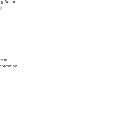
rg Resort
)
e la
pplication