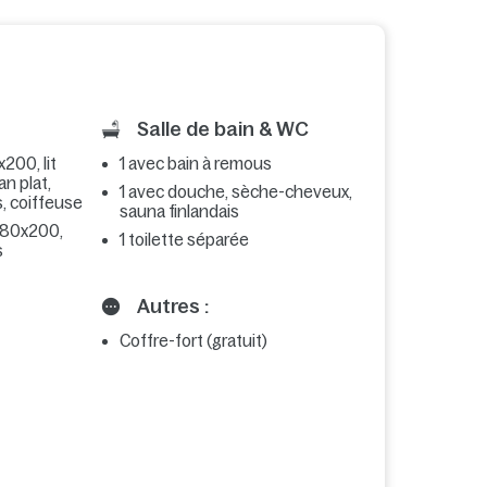
Salle de bain & WC
x200, lit
1 avec bain à remous
an plat,
1 avec douche, sèche-cheveux,
s, coiffeuse
sauna finlandais
s 80x200,
1 toilette séparée
s
Autres :
Coffre-fort (gratuit)