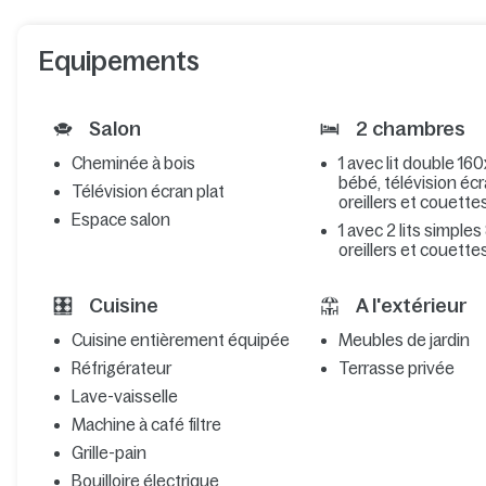
Equipements
Salon
2 chambres
Cheminée à bois
1 avec lit double 160
bébé, télévision écr
Télévision écran plat
oreillers et couette
Espace salon
1 avec 2 lits simple
oreillers et couette
Cuisine
A l'extérieur
Cuisine entièrement équipée
Meubles de jardin
Réfrigérateur
Terrasse privée
Lave-vaisselle
Machine à café filtre
Grille-pain
Bouilloire électrique