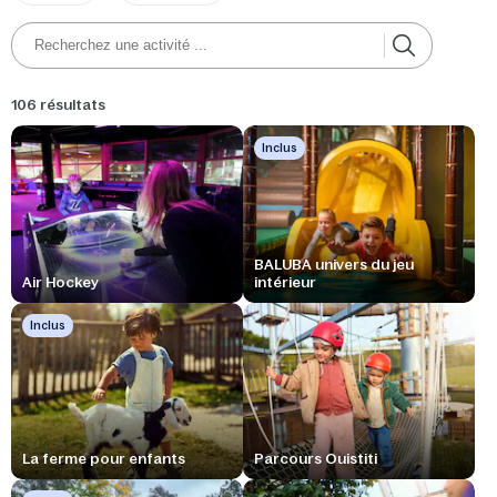
106 résultats
Inclus
BALUBA univers du jeu
Air Hockey
intérieur
Inclus
La ferme pour enfants
Parcours Ouistiti