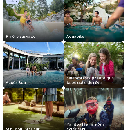
Inclus
Rivière sauvage
Aquabike
Kids Workshop : Fabrique
Accès Spa
ta peluche de rêve
Paintball Famille (en
Mini-golf intérieur
extérieur)