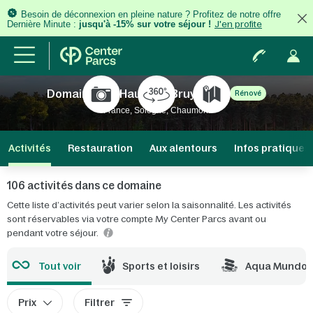
Besoin de déconnexion en pleine nature ? Profitez de notre offre
Dernière Minute :
jusqu'à -15% sur votre séjour !
J'en profite
Domaine Les Hauts de Bruyères
Rénové
France, Sologne, Chaumont
Activités
Restauration
Aux alentours
Infos pratiques
106 activités dans ce domaine
Cette liste d’activités peut varier selon la saisonnalité. Les activités
sont réservables via votre compte My Center Parcs avant ou
pendant votre séjour.
Tout voir
Sports et loisirs
Aqua Mundo
Prix
Filtrer