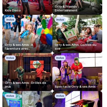
Orry & Friends
Kids Disco
Entertainment
Inclus
Inclus
Orry & ses Amis : A
Orry & ses Amis: Contes du
l'aventure avec..
soir
Inclus
Inclus
Orry & ses Amis : Drôles de
jeux
Spectacle Orry & ses Amis
Inclus
Inclus