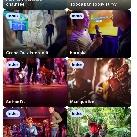
chauffée
Toboggan Topsy Turvy
Inclus
Inclus
Grand Quiz Interactif
Karaoke
Inclus
Inclus
Soirée DJ
Musique live
Inclus
Inclus