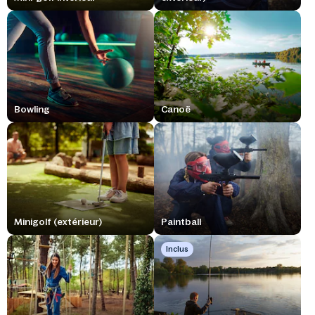
Bowling
Canoë
Minigolf (extérieur)
Paintball
Inclus