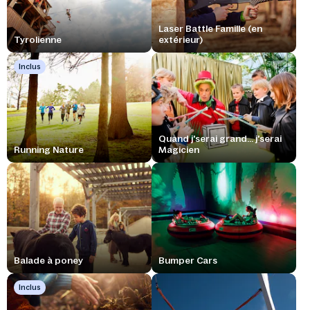
Laser Battle Famille (en
Tyrolienne
extérieur)
Inclus
Quand j'serai grand... j'serai
Running Nature
Magicien
Balade à poney
Bumper Cars
Inclus