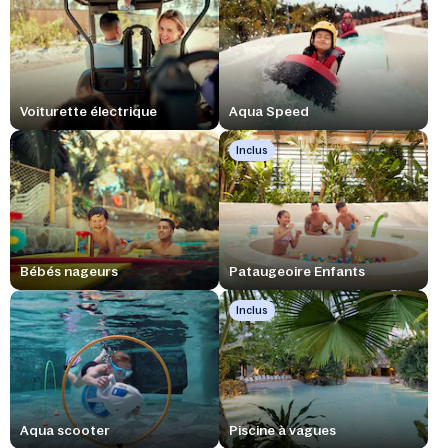
Voiturette électrique
Aqua Speed
Inclus
Bébés nageurs
Pataugeoire Enfants
Inclus
Aqua scooter
Piscine à vagues