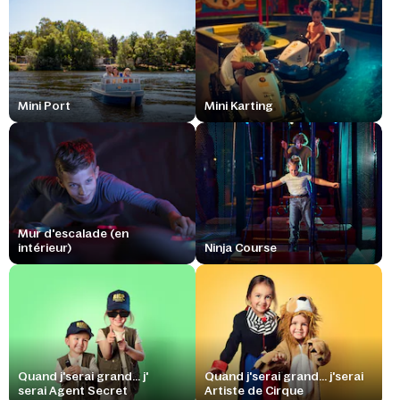
Mini Port
Mini Karting
Mur d'escalade (en
intérieur)
Ninja Course
Quand j'serai grand... j'
Quand j'serai grand... j'serai
serai Agent Secret
Artiste de Cirque