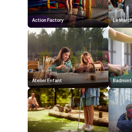
Action Factory
Le March
Atelier Enfant
Badminto