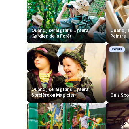
Quand j'serai grand... j'serai
Quand j's
Gardien de la Forêt
Peintre
Inclus
Quand j'serai grand... j'serai
Sorcière ou Magicien
Quiz Spo