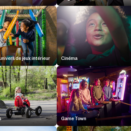
nivers de jeux intérieur
Cinéma
s
Game Town