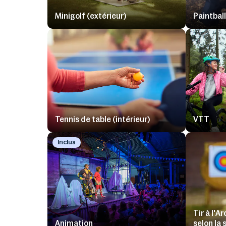
Minigolf (extérieur)
Paintbal
Tennis de table (intérieur)
VTT
Inclus
Tir à l'A
Animation
selon la 