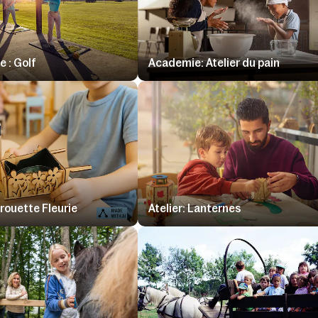
 : Golf
Academie: Atelier du pain
Brouette Fleurie
Atelier: Lanternes