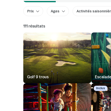
Prix
Ages
Activités saisonniè
111 résultats
Golf 9 trous
Escalade 
Inclus