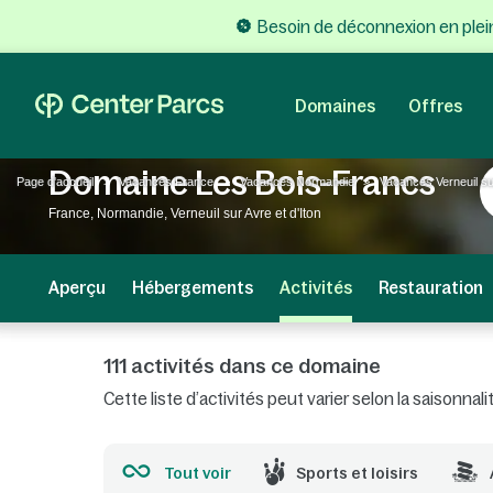
Besoin de déconnexion en plein
Domaines
Offres
Domaine Les Bois-Francs
Page d'accueil
Vacances France
Vacances Normandie
Vacances Verneuil sur
France, Normandie, Verneuil sur Avre et d'Iton
Aperçu
Hébergements
Activités
Restauration
111 activités dans ce domaine
Cette liste d’activités peut varier selon la saisonn
Tout voir
Sports et loisirs