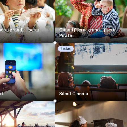
erai grand... j'serai
Quand j'serai grand... j'serai
Pirate
Inclus
rt
Silent Cinema