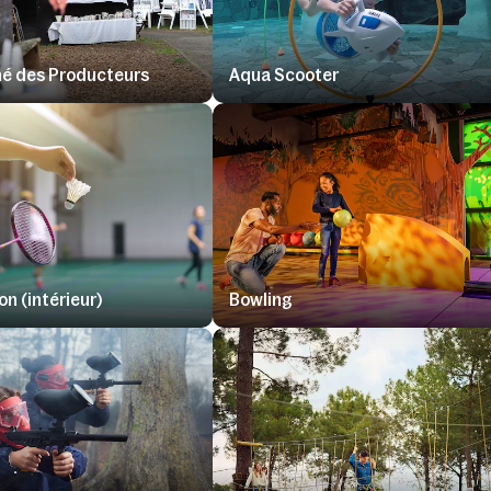
é des Producteurs
Aqua Scooter
n (intérieur)
Bowling