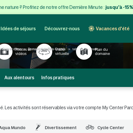
e nature ? Profitez de notre offre Dernière Minute :
jusqu'à -15%
Idées de séjours
Découvrez-nous
Vacances d'été
 Avre et d'Iton
Domaine Les Bois-Francs
tab_cpe_thematic_
Photos et
Visite
Plan du
vidéos
virtuelle
domaine
Aux alentours
Infos pratiques
alité. Les activités sont réservables via votre compte My Center Pa
Aqua Mundo
Divertissement
Cycle Center