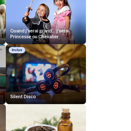
Quand j'serai grand... j'serai
Princesse ou Chevalier
Inclus
Silent Disco