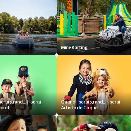
t
Mini-Karting
erai grand... j' serai
Quand j'serai grand... j'serai
ecret
Artiste de Cirque