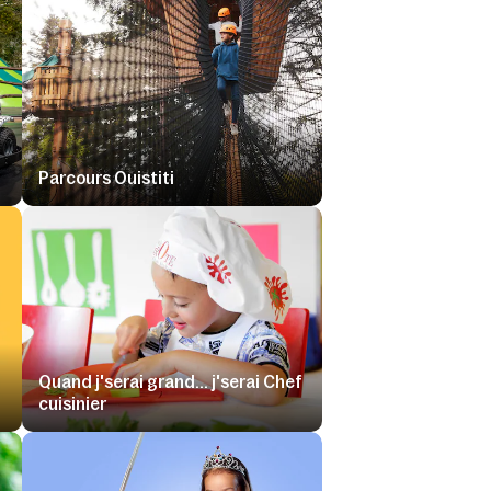
Parcours Ouistiti
Quand j'serai grand... j'serai Chef
cuisinier