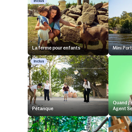
Inclus
La ferme pour enfants
Mini Por
Inclus
Quand j's
Pétanque
Agent S