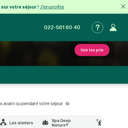
J'en profite
 sur votre séjour !
022-561 80 40
Voir les prix
rcs avant ou pendant votre séjour.
Spa Deep
Les ateliers
Activités 
Nature®