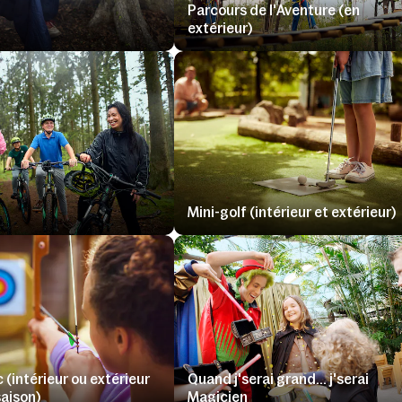
Parcours de l'Aventure (en
l
extérieur)
Mini-golf (intérieur et extérieur)
rc (intérieur ou extérieur
Quand j'serai grand... j'serai
saison)
Magicien