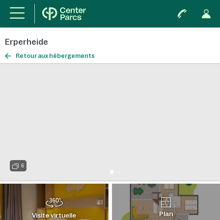
Erperheide
Retour aux hébergements
6
Plan
Visite virtuelle