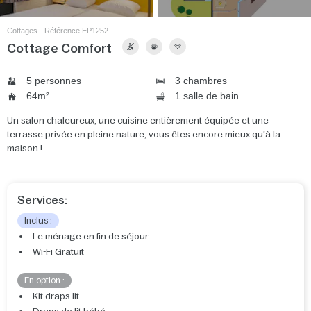
Cottages - Référence EP1252
Cottage Comfort
5 personnes
3 chambres
64m²
1 salle de bain
Un salon chaleureux, une cuisine entièrement équipée et une
terrasse privée en pleine nature, vous êtes encore mieux qu'à la
maison !
Services:
Inclus :
Le ménage en fin de séjour
Wi-Fi Gratuit
En option :
Kit draps lit