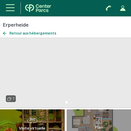
Erperheide
Retour aux hébergements
7
Plan
Visite virtuelle